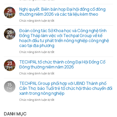
Techpal
Group
Nghị quyết, Biên bản họp Đại hội đồng cổ đông
26
đồng
thường niêm 2026 và các tài liệu kèm theo
Th6
hành
ở
Chức năng bình luận bị tắt
cùng
Nghị
Chiến
quyết,
Đoàn công tác Sở Khoa học và Công nghệ tỉnh
dịch
26
Biên
Mùa
Đồng Tháp làm việc với Techpal Group về kế
Th6
bản
hè
hoạch đầu tư phát triển nông nghiệp công nghệ
họp
xanh
cao tại địa phương
Đại
2026
hội
ở
Chức năng bình luận bị tắt
–
đồng
Đoàn
Trao
cổ
công
TECHPAL tổ chức thành công Đại Hội Đồng Cổ
yêu
23
đông
tác
thương
Đông thường niêm năm 2026
Th6
thường
Sở
từ
ở
Chức năng bình luận bị tắt
niêm
Khoa
những
TECHPAL
2026
học
hạt
tổ
TECHPAL Group phối hợp với UBND Thành phố
và
và
gạo
15
chức
các
Công
Cần Thơ, báo Tuổi trẻ tổ chức hội thảo chuyển đổi
nghĩa
Th6
thành
tài
nghệ
tình
xanh trong nông nghiệp
công
liệu
tỉnh
ở
Chức năng bình luận bị tắt
Đại
kèm
Đồng
TECHPAL
Hội
theo
Tháp
Group
Đồng
làm
phối
DANH MỤC
Cổ
việc