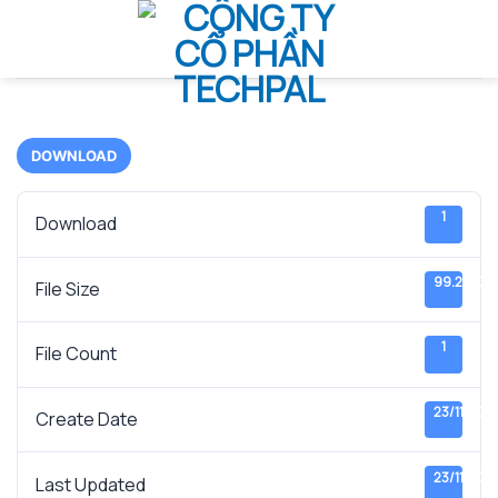
Bỏ
qua
nội
dung
DOWNLOAD
1
Download
99.28 KB
File Size
1
File Count
23/11/202
Create Date
23/11/202
Last Updated