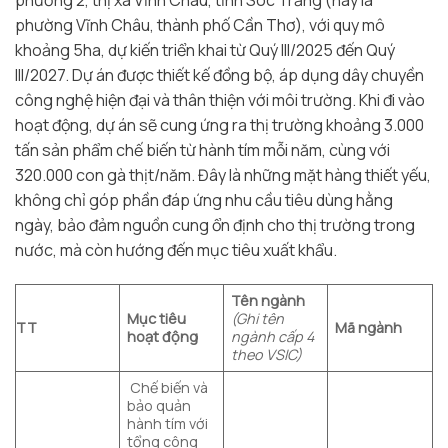
phường 2, thị xã Vĩnh Châu, tỉnh Sóc Trăng (nay là
phường Vĩnh Châu, thành phố Cần Thơ), với quy mô
khoảng 5ha, dự kiến triển khai từ Quý III/2025 đến Quý
III/2027. Dự án được thiết kế đồng bộ, áp dụng dây chuyền
công nghệ hiện đại và thân thiện với môi trường. Khi đi vào
hoạt động, dự án sẽ cung ứng ra thị trường khoảng 3.000
tấn sản phẩm chế biến từ hành tím mỗi năm, cùng với
320.000 con gà thịt/năm. Đây là những mặt hàng thiết yếu,
không chỉ góp phần đáp ứng nhu cầu tiêu dùng hằng
ngày, bảo đảm nguồn cung ổn định cho thị trường trong
nước, mà còn hướng đến mục tiêu xuất khẩu.
Tên ngành
Mục tiêu
(Ghi tên
TT
Mã ngành
hoạt động
ngành cấp 4
theo VSIC)
Chế biến và
bảo quản
hành tím với
tổng công