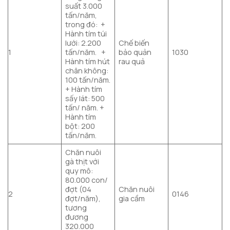
suất 3.000
tấn/năm,
trong đó: +
Hành tím túi
lưới: 2.200
Chế biến
1
tấn/năm. +
bảo quản
1030
Hành tím hút
rau quả
chân không:
100 tấn/năm.
+ Hành tím
sấy lát: 500
tấn/ năm. +
Hành tím
bột: 200
tấn/năm.
Chăn nuôi
gà thịt với
quy mô:
80.000 con/
đợt (04
Chăn nuôi
2
0146
đợt/năm),
gia cầm
tương
đương
320.000