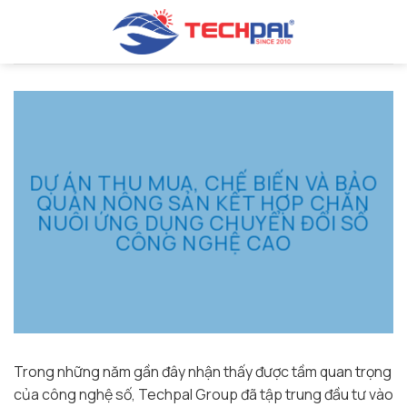
Bỏ
qua
nội
dung
DỰ ÁN THU MUA, CHẾ BIẾN VÀ BẢO
QUẢN NÔNG SẢN KẾT HỢP CHĂN
NUÔI ỨNG DỤNG CHUYỂN ĐỔI SỐ
CÔNG NGHỆ CAO
Trong những năm gần đây nhận thấy được tầm quan trọng
của công nghệ số, Techpal Group đã tập trung đầu tư vào