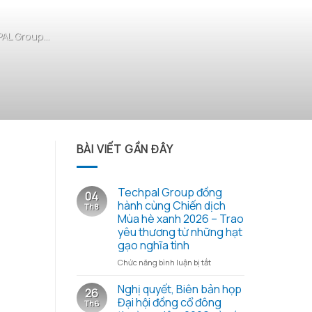
L Group...
BÀI VIẾT GẦN ĐÂY
Techpal Group đồng
04
hành cùng Chiến dịch
Th8
Mùa hè xanh 2026 – Trao
yêu thương từ những hạt
gạo nghĩa tình
ở
Chức năng bình luận bị tắt
Techpal
Group
Nghị quyết, Biên bản họp
26
đồng
Đại hội đồng cổ đông
Th6
hành