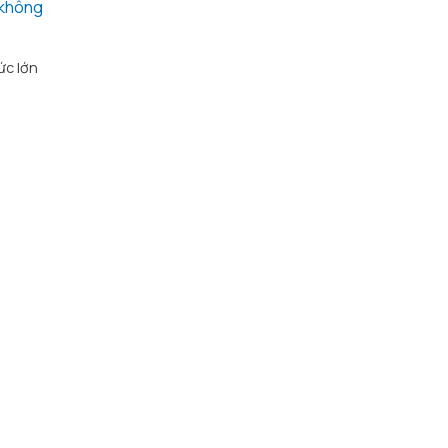
 không
ức lớn