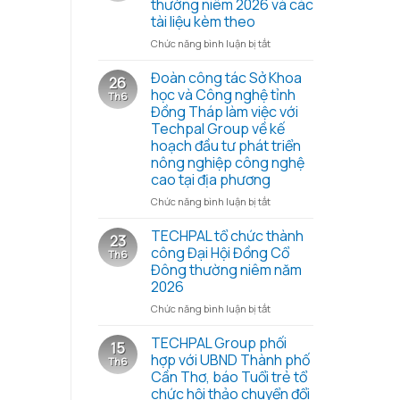
thường niêm 2026 và các
cùng
tài liệu kèm theo
Chiến
dịch
ở
Chức năng bình luận bị tắt
Mùa
Nghị
hè
quyết,
Đoàn công tác Sở Khoa
26
xanh
Biên
học và Công nghệ tỉnh
Th6
2026
bản
Đồng Tháp làm việc với
–
họp
Techpal Group về kế
Trao
Đại
hoạch đầu tư phát triển
yêu
hội
nông nghiệp công nghệ
thương
đồng
cao tại địa phương
từ
cổ
những
đông
ở
Chức năng bình luận bị tắt
hạt
thường
Đoàn
gạo
niêm
công
TECHPAL tổ chức thành
23
nghĩa
2026
tác
công Đại Hội Đồng Cổ
Th6
tình
và
Sở
Đông thường niêm năm
các
Khoa
2026
tài
học
liệu
và
ở
Chức năng bình luận bị tắt
kèm
Công
TECHPAL
theo
nghệ
tổ
TECHPAL Group phối
15
tỉnh
chức
hợp với UBND Thành phố
Th6
Đồng
thành
Cần Thơ, báo Tuổi trẻ tổ
Tháp
công
chức hội thảo chuyển đổi
làm
Đại