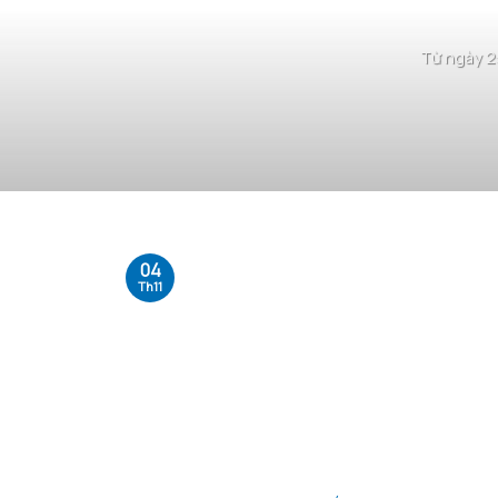
Từ ngày 2
04
Th11