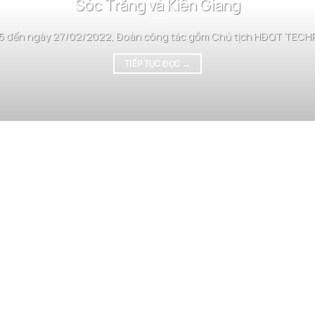
Sóc Trăng và Kiên Giang
5 đến ngày 27/02/2022, Đoàn công tác gồm Chủ tịch HĐQT TECHPA
TIẾP TỤC ĐỌC
→