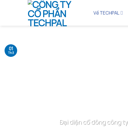
Bỏ
qua
Về TECHPAL
nội
dung
01
Th3
Đại diện cổ đông công ty