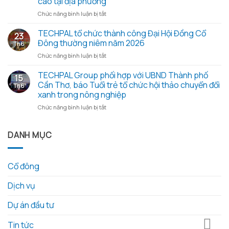
cao tại địa phương
Đại
2026
hội
ở
Chức năng bình luận bị tắt
–
đồng
Đoàn
Trao
cổ
công
TECHPAL tổ chức thành công Đại Hội Đồng Cổ
yêu
23
đông
tác
thương
Đông thường niêm năm 2026
Th6
thường
Sở
từ
ở
Chức năng bình luận bị tắt
niêm
Khoa
những
TECHPAL
2026
học
hạt
tổ
TECHPAL Group phối hợp với UBND Thành phố
và
và
gạo
15
chức
các
Công
Cần Thơ, báo Tuổi trẻ tổ chức hội thảo chuyển đổi
nghĩa
Th6
thành
tài
nghệ
tình
xanh trong nông nghiệp
công
liệu
tỉnh
ở
Chức năng bình luận bị tắt
Đại
kèm
Đồng
TECHPAL
Hội
theo
Tháp
Group
Đồng
làm
phối
DANH MỤC
Cổ
việc
hợp
Đông
với
với
thường
Techpal
UBND
niêm
Group
Cổ đông
Thành
năm
về
phố
2026
kế
Dịch vụ
Cần
hoạch
Thơ,
đầu
báo
Dự án đầu tư
tư
Tuổi
phát
trẻ
triển
Tin tức
tổ