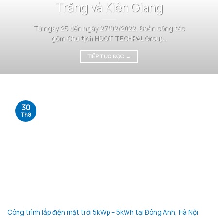
Trăng và Kiên Giang
Từ ngày 25 đến ngày 27/02/2022, Đoàn công tác
gồm Chủ tịch HĐQT TECHPAL Group...
TIẾP TỤC ĐỌC
→
30
Th8
Công trình lắp điện mặt trời 5kWp – 5kWh tại Đông Anh, Hà Nội