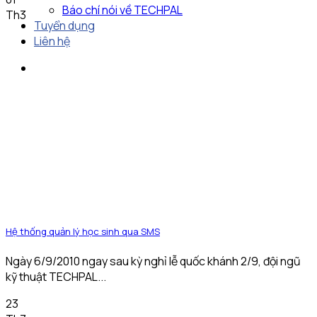
Báo chí nói về TECHPAL
Th3
Tuyển dụng
Liên hệ
Hệ thống quản lý học sinh qua SMS
Ngày 6/9/2010 ngay sau kỳ nghỉ lễ quốc khánh 2/9, đội ngũ
kỹ thuật TECHPAL...
23