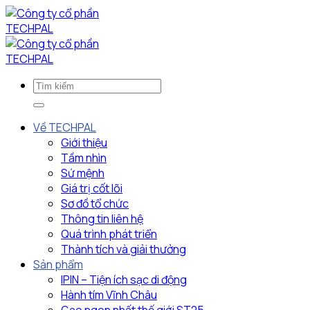
Bỏ
qua
nội
dung
Về TECHPAL
Giới thiệu
Tầm nhìn
Sứ mệnh
Giá trị cốt lõi
Sơ đồ tổ chức
Thông tin liên hệ
Quá trình phát triển
Thành tích và giải thưởng
Sản phẩm
IPIN – Tiện ích sạc di động
Hành tím Vĩnh Châu