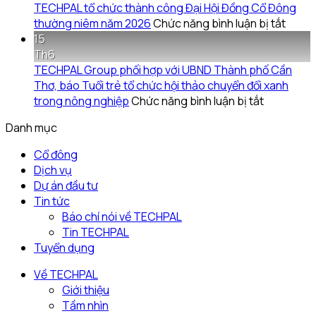
cổ
tác
yêu
TECHPAL tổ chức thành công Đại Hội Đồng Cổ Đông
đông
Sở
thương
ở
thường niêm năm 2026
Chức năng bình luận bị tắt
thường
Khoa
từ
TECH
15
niêm
học
những
tổ
Th6
2026
và
hạt
chức
TECHPAL Group phối hợp với UBND Thành phố Cần
và
Công
gạo
thành
Thơ, báo Tuổi trẻ tổ chức hội thảo chuyển đổi xanh
các
nghệ
nghĩa
ở
công
trong nông nghiệp
Chức năng bình luận bị tắt
tài
tỉnh
tình
TECHPAL
Đại
Danh mục
liệu
Đồng
Group
Hội
kèm
Tháp
phối
Đồng
Cổ đông
theo
làm
hợp
Cổ
Dịch vụ
việc
với
Đông
Dự án đầu tư
với
UBND
thườ
Tin tức
Techpal
Thành
niêm
Báo chí nói về TECHPAL
Group
phố
năm
Tin TECHPAL
về
Cần
2026
Tuyển dụng
kế
Thơ,
hoạch
báo
Về TECHPAL
đầu
Tuổi
Giới thiệu
tư
trẻ
Tầm nhìn