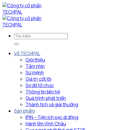
Bỏ
qua
nội
dung
Về TECHPAL
Giới thiệu
Tầm nhìn
Sứ mệnh
Giá trị cốt lõi
Sơ đồ tổ chức
Thông tin liên hệ
Quá trình phát triển
Thành tích và giải thưởng
Sản phẩm
IPIN – Tiện ích sạc di động
Hành tím Vĩnh Châu