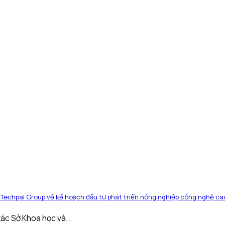
Techpal Group về kế hoạch đầu tư phát triển nông nghiệp công nghệ cao
ác Sở Khoa học và...