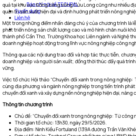
Báo chí nói về TECHPAL
quả tại khu vực Đồng bằng sông Cửu Long cũng như nhiều địa 
Tuyển dụng
quản trị sản xuất hiện đại và định hướng phát triển nông nghi
Liên hệ
Một trong những điểm nhấn đáng chú ý của chương trình là lễ 
phát triển nông sản chất lượng cao và mô hình chăn nuôi kh
thành phố Cần Thơ, Trường Khoa học Liên ngành và Nghệ thuậ
doanh nghiệp hoạt động trong lĩnh vực nông nghiệp công ngh
Thông qua các nội dung trao đổi và hợp tác thực tiễn, chươn
doanh nghiệp và người sản xuất; đồng thời thúc đẩy quá trình 
vững.
Việc tổ chức Hội thảo “Chuyển đổi xanh trong nông nghiệp:
cùng địa phương và ngành nông nghiệp trong tiến trình phát 
chuyển đổi xanh và xây dựng nền nông nghiệp hiện đại, nâng c
Thông tin chương trình
Chủ đề: “Chuyển đổi xanh trong nông nghiệp: Từ công n
Thời gian tổ chức: 13h30, ngày 29/5/2026.
Địa điểm: Ninh Kiều Fortuland (139A đường Trần Văn Kh
Đơn vị tổ chức: Techpal Group phối hợp cùng UBND thành