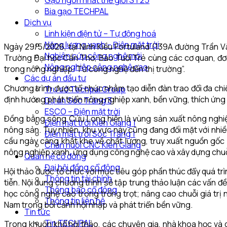
Gạo ngon nhất thế giới ST25
Bia gạo TECHPAL
Dịch vụ
Linh kiện điện tử – Tự động hoá
Năng lượng xanh – Điện mặt trời
Ngày 29/5/2026, tại Ninh Kiều Fortuland (139A đường Trần
Nghiên cứu công nghệ mới
Trường Đại học Cần Thơ, Báo Tuổi Trẻ cùng các cơ quan, đơn
Nông nghiệp công nghệ cao
trong nông nghiệp: Từ công nghệ đến thị trường”.
Các dự án đầu tư
Chương trình được tổ chức nhằm tạo diễn đàn trao đổi đa chi
Trụ sở Techpal Group
định hướng phát triển nông nghiệp xanh, bền vững, thích ứng
Dự án Sóc Trăng 3
ESCO – Điện mặt trời
Đồng bằng sông Cửu Long hiện là vùng sản xuất nông nghiệp
Điện mặt trời Kiên Giang 1
nông sản. Tuy nhiên, khu vực này cũng đang đối mặt với nhiều
Điện mặt trời Sóc Trăng 1
cầu ngày càng khắt khe về chất lượng, truy xuất nguồn gốc 
Chăn nuôi CNC Kiên Giang
nông nghiệp xanh, ứng dụng công nghệ cao và xây dựng chuỗi 
Quan hệ cổ đông
Đại hội đồng cổ đông
Hội thảo được tổ chức với mục tiêu góp phần thúc đẩy quá trì
Thông tin tài chính
tiễn. Nội dung chương trình sẽ tập trung thảo luận các vấn 
Thông báo cổ đông
học công nghệ cao trong trồng trọt; nâng cao chuỗi giá trị n
Thông tin liên hệ
Nam trong bối cảnh hội nhập và phát triển bền vững.
Tin tức
Tin TECHPAL
Trong khuôn khổ hội thảo, các chuyên gia, nhà khoa học và d