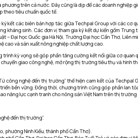
phương trên cả nước. Đây cũng là dịp để các doanh nghiệp giớ
ệp theo tiêu chuẩn quốc tế.
ký kết các biên bản hợp tác giữa Techpal Group với các cơ qua
ông kháng sinh. Các đơn vị tham gia ký kết dự kiến gồm Trung
t – Đại học Quốc gia Hà Nội, Trường Đại học Cần Thơ, Liên m
ệ cao và sản xuất nông nghiệp chất lượng cao.
g trình kỳ vọng sẽ góp phần tăng cường kết nối giữa cơ quan q
chuyển giao công nghệ, mở rộng thị trường tiêu thụ và hình thà
 Từ công nghệ đến thị trường” thể hiện cam kết của Techpal 
triển bền vững. Đồng thời, chương trình cũng góp phần lan tỏa
ao năng lực cạnh tranh cho nông sản Việt Nam trên thị trường 
ghệ đến thị trường”.
éo, phường Ninh Kiều, thành phố Cần Thơ).
 phố Cần Thơ, Đại học Cần Thơ, Báo Tuổi Trẻ và các đơn vị li