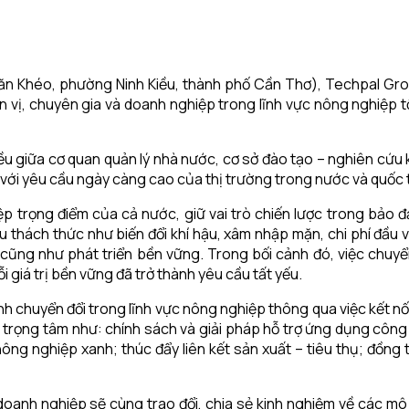
 Văn Khéo, phường Ninh Kiều, thành phố Cần Thơ), Techpal G
 vị, chuyên gia và doanh nghiệp trong lĩnh vực nông nghiệp t
ều giữa cơ quan quản lý nhà nước, cơ sở đào tạo – nghiên cứu
 với yêu cầu ngày càng cao của thị trường trong nước và quốc 
 trọng điểm của cả nước, giữ vai trò chiến lược trong bảo đ
 thách thức như biến đổi khí hậu, xâm nhập mặn, chi phí đầu v
cũng như phát triển bền vững. Trong bối cảnh đó, việc chuyể
giá trị bền vững đã trở thành yêu cầu tất yếu.
nh chuyển đổi trong lĩnh vực nông nghiệp thông qua việc kết nố
đề trọng tâm như: chính sách và giải pháp hỗ trợ ứng dụng cô
ông nghiệp xanh; thúc đẩy liên kết sản xuất – tiêu thụ; đồng 
oanh nghiệp sẽ cùng trao đổi, chia sẻ kinh nghiệm về các mô 