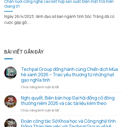
Chăn nuôi công nghệ cao kết hợp sản xuất Điện mặt trời Kiên
Giang 01
Ngày 26/4/2023, lãnh đạo sở ban ngành tỉnh Sóc Trăng đã có
cuộc gặp gỡ,...
BÀI VIẾT GẦN ĐÂY
Techpal Group đồng hành cùng Chiến dịch Mùa
04
hè xanh 2026 – Trao yêu thương từ những hạt
Th8
gạo nghĩa tình
ở
Chức năng bình luận bị tắt
Techpal
Group
Nghị quyết, Biên bản họp Đại hội đồng cổ đông
26
đồng
thường niêm 2026 và các tài liệu kèm theo
Th6
hành
ở
Chức năng bình luận bị tắt
cùng
Nghị
Chiến
quyết,
Đoàn công tác Sở Khoa học và Công nghệ tỉnh
dịch
26
Biên
Mùa
Đồng Tháp làm việc với Techpal Group về kế
Th6