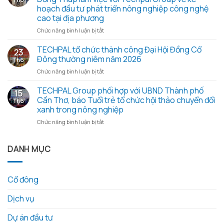
bản
hè
hoạch đầu tư phát triển nông nghiệp công nghệ
họp
xanh
cao tại địa phương
Đại
2026
hội
ở
Chức năng bình luận bị tắt
–
đồng
Đoàn
Trao
cổ
công
TECHPAL tổ chức thành công Đại Hội Đồng Cổ
yêu
23
đông
tác
thương
Đông thường niêm năm 2026
Th6
thường
Sở
từ
ở
Chức năng bình luận bị tắt
niêm
Khoa
những
TECHPAL
2026
học
hạt
tổ
TECHPAL Group phối hợp với UBND Thành phố
và
và
gạo
15
chức
các
Công
Cần Thơ, báo Tuổi trẻ tổ chức hội thảo chuyển đổi
nghĩa
Th6
thành
tài
nghệ
tình
xanh trong nông nghiệp
công
liệu
tỉnh
ở
Chức năng bình luận bị tắt
Đại
kèm
Đồng
TECHPAL
Hội
theo
Tháp
Group
Đồng
làm
phối
DANH MỤC
Cổ
việc
hợp
Đông
với
với
thường
Techpal
UBND
niêm
Group
Cổ đông
Thành
năm
về
phố
2026
kế
Dịch vụ
Cần
hoạch
Thơ,
đầu
báo
Dự án đầu tư
tư
Tuổi