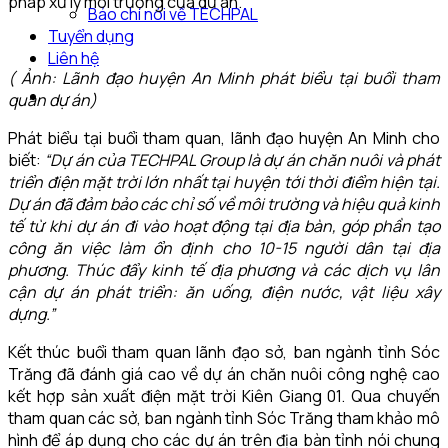
pháp xử lý môi trường của dư án.
Báo chí nói về TECHPAL
Tuyển dụng
Liên hệ
( Ảnh: Lãnh đạo huyện An Minh phát biểu tại buổi tham
quan dự án)
Phát biểu tại buổi tham quan, lãnh đạo huyện An Minh cho
biết:
“Dự án của TECHPAL Group là dự án chăn nuôi và phát
triển điện mặt trời lớn nhất tại huyện tới thời điểm hiện tại.
Dự án đã đảm bảo các chỉ số về môi trường và hiệu quả kinh
tế từ khi dự án đi vào hoạt động tại địa bàn, góp phần tạo
công ăn việc làm ổn định cho 10-15 người dân tại địa
phương. Thúc đẩy kinh tế địa phương và các dịch vụ lân
cận dự án phát triển: ăn uống, điện nước, vật liệu xây
dựng.”
Kết thúc buổi tham quan lãnh đạo sở, ban ngành tỉnh Sóc
Trăng đã đánh giá cao về dự án chăn nuôi công nghệ cao
kết hợp sản xuất điện mặt trời Kiên Giang 01. Qua chuyến
tham quan các sở, ban ngành tỉnh Sóc Trăng tham khảo mô
hình để áp dụng cho các dự án trên địa bàn tỉnh nói chung