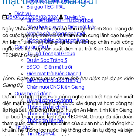
mặt trời Kiên Giang 01
Gạo ngon nhất thế giới ST25
Bia gạo TECHPAL
Dịch vụ
26/04/2023
06/02/2024
Tuyển Ng.
Linh kiện điện tử – Tự động hoá
Năng lượng xanh – Điện mặt trời
Ngày 26/4/2023, lãnh đạo sở ban ngành tỉnh Sóc Trăng đã
Nghiên cứu công nghệ mới
có cuộc gặp gỡ, trao đổi và tham quan cùng lãnh đạo huyện
Nông nghiệp công nghệ cao
An Minh, tỉnh Kiên Giang tại dự án tổ hợp chăn nuôi công
Các dự án đầu tư
nghệ cao kết hợp sản xuất điện mặt trời Kiên Giang 01 của
Trụ sở Techpal Group
TECHPAL Group.
Dự án Sóc Trăng 3
ESCO – Điện mặt trời
Điện mặt trời Kiên Giang 1
(Ảnh: Đoàn tham quan chụp ảnh lưu niệm tại dự án Kiên
Điện mặt trời Sóc Trăng 1
Giang 01)
Chăn nuôi CNC Kiên Giang
Quan hệ cổ đông
Dự án Tổ hợp chăn nuôi công nghệ cao kết hợp sản xuất
Đại hội đồng cổ đông
điện mặt trời Kiên Giang 01 được xây dựng và hoạt động tại
Thông tin tài chính
ấp Ngã Bát, xã Đông Hưng B, huyện An Minh, tỉnh Kiên Giang.
Thông báo cổ đông
Tại buổi tham quan lãnh đạo TECHPAL Group đã dẫn đoàn
Thông tin liên hệ
tham quan các hạng mục chính của dự án như: hệ thống khử
Tin tức
khuẩn, hệ thống lọc nước, hệ thống cho ăn tự động và biện
Tin TECHPAL