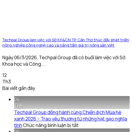
Techpal Group làm việc với Sở KH&CN TP. Cần Thơ thúc đẩy phát triển
nông nghiệp công nghệ cao và nâng tầm giá trị nông sản Việt
Ngày 06/3/2026, Techpal Group đã có buổi làm việc với Sở
Khoa học và Công...
12
Th3
Bài viết gần đây
04
Th8
Techpal Group đồng hành cùng Chiến dịch Mùa hè
xanh 2026 – Trao yêu thương từ những hạt gạo nghĩa
ở
tình
Chức năng bình luận bị tắt
Techpal
26