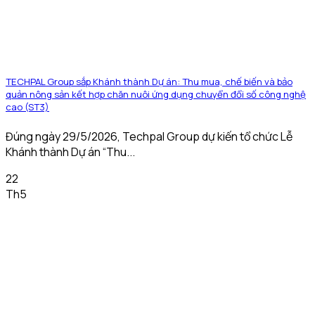
TECHPAL Group sắp Khánh thành Dự án: Thu mua, chế biến và bảo
quản nông sản kết hợp chăn nuôi ứng dụng chuyển đổi số công nghệ
cao (ST3)
Đúng ngày 29/5/2026, Techpal Group dự kiến tổ chức Lễ
Khánh thành Dự án “Thu...
22
Th5