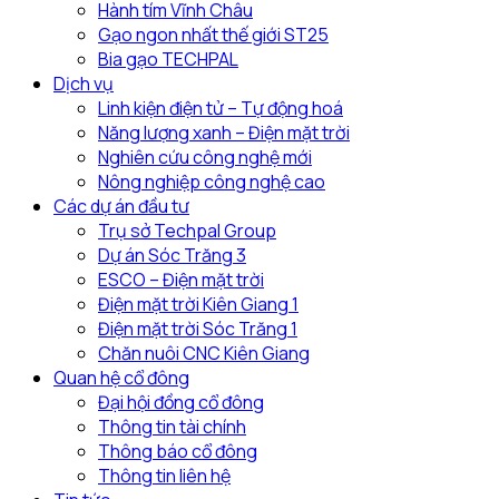
địa
nông
Hành tím Vĩnh Châu
phương
nghiệp
Gạo ngon nhất thế giới ST25
Bia gạo TECHPAL
Dịch vụ
Linh kiện điện tử – Tự động hoá
Năng lượng xanh – Điện mặt trời
Nghiên cứu công nghệ mới
Nông nghiệp công nghệ cao
Các dự án đầu tư
Trụ sở Techpal Group
Dự án Sóc Trăng 3
ESCO – Điện mặt trời
Điện mặt trời Kiên Giang 1
Điện mặt trời Sóc Trăng 1
Chăn nuôi CNC Kiên Giang
Quan hệ cổ đông
Đại hội đồng cổ đông
Thông tin tài chính
Thông báo cổ đông
Thông tin liên hệ