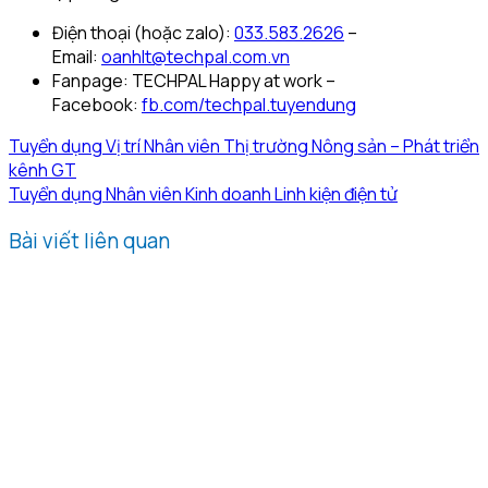
Điện thoại (hoặc zalo):
033.583.2626
–
Email:
oanhlt@techpal.com.vn
Fanpage: TECHPAL Happy at work –
Facebook:
fb.com/techpal.tuyendung
Tuyển dụng Vị trí Nhân viên Thị trường Nông sản – Phát triển
kênh GT
Tuyển dụng Nhân viên Kinh doanh Linh kiện điện tử
Bài viết liên quan