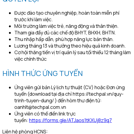
Được đào tạo chuyên nghiệp, hoàn toàn miễn phí
trước khi làm việc.
Môi trường làm việc trẻ, năng động và thân thiện.
Tham gia đầy đủ các chế độ BHYT, BHXH, BHTN.
Thu nhập hấp dẫn, phù hợp năng lực bản thân.
Lương tháng 13 và thưởng theo hiệu quả kinh doanh.
Cơ hội thăng tiến vị trí quản lý sau tối thiểu 12 tháng làm
việc chính thức
HÌNH THỨC ỨNG TUYỂN
Ứng viên gửi bản Lý lịch tự thuật (CV) hoặc Đơn ứng
tuyển (download tại địa chỉ https://techpal.vn/quy-
trinh-tuyen-dung/ ) đến hòm thư điện tử:
oanhlt@techpal.com.vn
Ứng viên có thể điền link trực
tuyến:
https://forms.gle/ATJaos1tKXUj8z9q7
Liên hệ phòng HCNS: