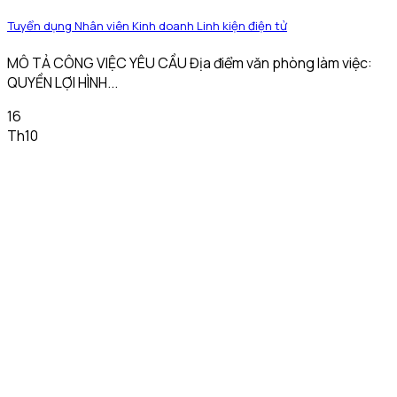
Tuyển dụng Nhân viên Kinh doanh Linh kiện điện tử
MÔ TẢ CÔNG VIỆC YÊU CẦU Địa điểm văn phòng làm việc:
QUYỀN LỢI HÌNH...
16
Th10