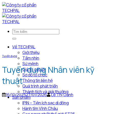
Bỏ
qua
nội
dung
Về TECHPAL
Giới thiệu
Tuyển dụng
Tầm nhìn
Sứ mệnh
Tuyển dụng Nhân viên kỹ
Giá trị cốt lõi
Sơ đồ tổ chức
thuật
Thông tin liên hệ
Quá trình phát triển
Thành tích và giải thưởng
16/10/2025
27/01/2026
Lê Thị Oanh
Sản phẩm
IPIN – Tiện ích sạc di động
Hành tím Vĩnh Châu