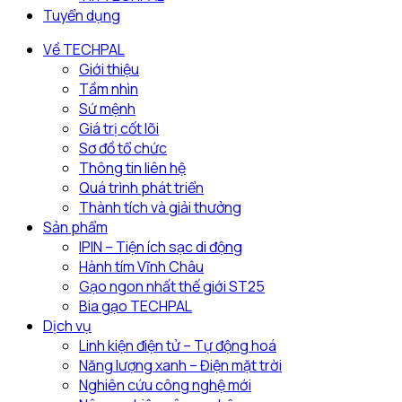
về
Cần
2026
Tuyển dụng
kế
Thơ,
hoạch
báo
Về TECHPAL
đầu
Tuổi
Giới thiệu
tư
trẻ
Tầm nhìn
phát
tổ
Sứ mệnh
triển
chức
Giá trị cốt lõi
nông
hội
Sơ đồ tổ chức
nghiệp
thảo
Thông tin liên hệ
công
chuyển
Quá trình phát triển
nghệ
đổi
Thành tích và giải thưởng
cao
xanh
Sản phẩm
tại
trong
IPIN – Tiện ích sạc di động
địa
nông
Hành tím Vĩnh Châu
phương
nghiệp
Gạo ngon nhất thế giới ST25
Bia gạo TECHPAL
Dịch vụ
Linh kiện điện tử – Tự động hoá
Năng lượng xanh – Điện mặt trời
Nghiên cứu công nghệ mới