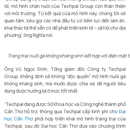
tế, mô hình chăn nuôi của Techpal Group còn thân thiện
với môi trường. Từ kết quả của mô hình này, chúng tôi sẽ
quan tâm, kêu gọi các nhà đầu tư có tiềm lực đến làm ăn,
khai thác lợi thế sẵn có để phát triển kinh tế – xã hội cho địa
phương”, ông Nghĩa nói.
Trang trại nuôi gà không kháng sinh kết hợp với điện mặt t
Ông Vũ Ngọc Đỉnh, Tổng giám đốc Công ty Techpal
Group, khẳng định sẽ không “độc quyền” mô hình nuôi gà
không kháng sinh, mà muốn được chia sẻ để người tiêu
dùng được hưởng lợi ở mức tốt nhất.
“Techpal đang được Sở Khoa học và Công nghệ thành phố
Cần Thơ hỗ trợ, thông qua Techpal cấp kinh phí cho
Đại
học Cần Thơ
phối hợp triển khai mô hình trang trại của
Techpal, sau đó Đại học Cần Thơ đưa vào chương trình