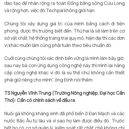
đào tạo để nhân rộng ra toàn Đồng bằng sông Cửu Long
và rộng hơn, việc đó Techpal không giới hạn.
Chúng tôi xây dựng giá trị của mình bằng cách đi tiên
phong, được thị trường biết đến. Thứ hai là sẽ làm trên cơ
sở vật chất, hệ thống trang trại quy mô, hiện đại thì các đơn
vị khác muốn làm cũng phải tuân theo tiêu chuẩn đó.
Cuối cùng chúng tôi xác định bền vững là mình làm bây giờ,
sau nay bà con ứng dụng công nghệ này thì mình lại nâng
cấp công nghệ khác vì đó là xu thế chứ không cần thiết
phải giữ riêng cho mình”, ông Đỉnh nói thêm.
TS Nguyễn Vĩnh Trung (Trường Nông nghiệp, Đại học Cần
Thơ): Cần có chính sách về đầu ra
Nuôi gà không kháng sinh đã phổ biến ở Đan Mạch và các
nước Bắc Âu từ lâu và vì sao họ làm được điều đó. Trước
hết họ có cơ sở quản lý, kiểm soát rất chặt chẽ không chỉ