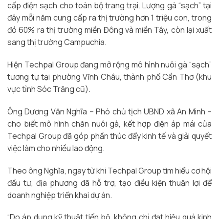
cấp điện sạch cho toàn bộ trang trại. Lượng gà “sạch” tại
đây mỗi năm cung cấp ra thị trường hơn 1 triệu con, trong
đó 60% ra thị trường miền Đông và miền Tây, còn lại xuất
sang thị trường Campuchia.
Hiện Techpal Group đang mở rộng mô hình nuôi gà “sạch”
tương tự tại phường Vĩnh Châu, thành phố Cần Thơ (khu
vực tỉnh Sóc Trăng cũ).
Ông Dương Văn Nghĩa – Phó chủ tịch UBND xã An Minh –
cho biết mô hình chăn nuôi gà, kết hợp điện áp mái của
Techpal Group đã góp phần thúc đẩy kinh tế và giải quyết
việc làm cho nhiều lao động.
Theo ông Nghĩa, ngay từ khi Techpal Group tìm hiểu cơ hội
đầu tư, địa phương đã hỗ trợ, tạo điều kiện thuận lợi để
doanh nghiệp triển khai dự án.
“Do áp dụng kỹ thuật tiến bộ, không chỉ đạt hiệu quả kinh