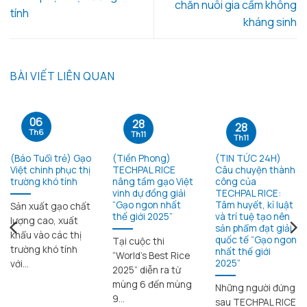
chăn nuôi gia cầm không
tính
kháng sinh
BÀI VIẾT LIÊN QUAN
06
28
28
Th6
Th11
Th11
(Báo Tuổi trẻ) Gạo
(Tiền Phong)
(TIN TỨC 24H)
Việt chinh phục thị
TECHPAL RICE
Câu chuyện thành
trường khó tính
nâng tầm gạo Việt
công của
vinh dự đồng giải
TECHPAL RICE:
“Gạo ngon nhất
Tâm huyết, kỉ luật
Sản xuất gạo chất
thế giới 2025”
và trí tuệ tạo nên
lượng cao, xuất
sản phẩm đạt giải
khẩu vào các thị
quốc tế “Gạo ngon
Tại cuộc thi
trường khó tính
nhất thế giới
“World’s Best Rice
2025”
với...
2025” diễn ra từ
mùng 6 đến mùng
Những người đứng
9...
sau TECHPAL RICE