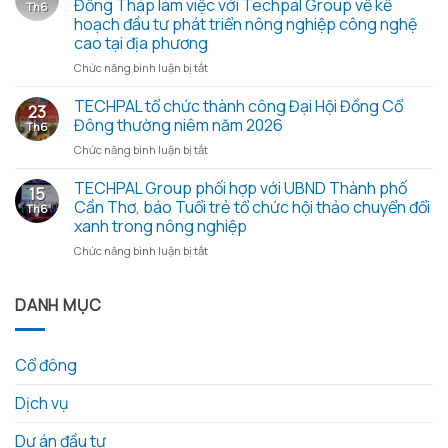
Mùa
Đồng Tháp làm việc với Techpal Group về kế
Th6
bản
hè
hoạch đầu tư phát triển nông nghiệp công nghệ
họp
xanh
cao tại địa phương
Đại
2026
hội
ở
Chức năng bình luận bị tắt
–
đồng
Đoàn
Trao
cổ
công
TECHPAL tổ chức thành công Đại Hội Đồng Cổ
yêu
23
đông
tác
thương
Đông thường niêm năm 2026
Th6
thường
Sở
từ
ở
Chức năng bình luận bị tắt
niêm
Khoa
những
TECHPAL
2026
học
hạt
tổ
TECHPAL Group phối hợp với UBND Thành phố
và
và
gạo
15
chức
các
Công
Cần Thơ, báo Tuổi trẻ tổ chức hội thảo chuyển đổi
nghĩa
Th6
thành
tài
nghệ
tình
xanh trong nông nghiệp
công
liệu
tỉnh
ở
Chức năng bình luận bị tắt
Đại
kèm
Đồng
TECHPAL
Hội
theo
Tháp
Group
Đồng
làm
phối
DANH MỤC
Cổ
việc
hợp
Đông
với
với
thường
Techpal
UBND
niêm
Group
Cổ đông
Thành
năm
về
phố
2026
kế
Dịch vụ
Cần
hoạch
Thơ,
đầu
báo
Dự án đầu tư
tư