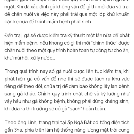
ngặt. Khi đã xác định gà không vấn đề gì thì mới đưa vô trại
để chăn nuôi và việc này phải trải qua một lớp khử khuẩn
cặn kẽ nữa để tránh mầm bệnh phát sinh.
Đến trại, gà sẽ được kiểm tra kỹ thuật một lần nữa để phát
hiện mầm bệnh, nếu không có gì thì mới “chính thức” được
chăn nuôi theo một quy trình hoàn toàn tự động từ cho ăn,
khử mùi hôi, xử lý nước…
Trong quá trình này số gà nuôi được liên tục kiểm tra, khi
phát hiện gà có vấn đề nhẹ thì sẽ được tách ra khu vực
riêng để theo dõi, chữa trị để đảm bảo không lây lan bệnh
sang gà khác. Chính quy trình chặt chẽ và kỹ lưỡng như
vậy hầu như gà không bệnh, không phải dùng kháng sinh,
khi đưa ra thị trường sẽ có gà “sạch” hoàn toàn.
Theo ông Linh, trang trại tại ấp Ngã Bát có tổng diện tích
gần 3ha, phía trên làm hệ thống năng lượng mặt trời cung