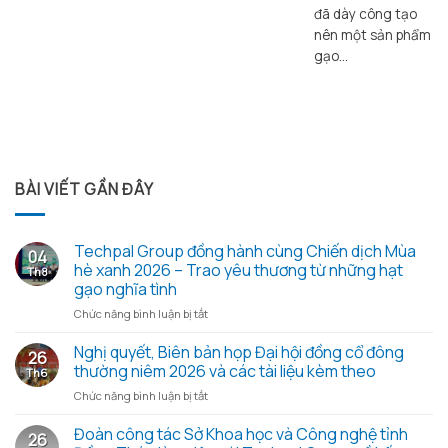
đã dày công tạo
nên một sản phẩm
gạo...
BÀI VIẾT GẦN ĐÂY
Techpal Group đồng hành cùng Chiến dịch Mùa
04
hè xanh 2026 – Trao yêu thương từ những hạt
Th8
gạo nghĩa tình
ở
Chức năng bình luận bị tắt
Techpal
Group
Nghị quyết, Biên bản họp Đại hội đồng cổ đông
26
đồng
thường niêm 2026 và các tài liệu kèm theo
Th6
hành
ở
Chức năng bình luận bị tắt
cùng
Nghị
Chiến
quyết,
Đoàn công tác Sở Khoa học và Công nghệ tỉnh
dịch
26
Biên