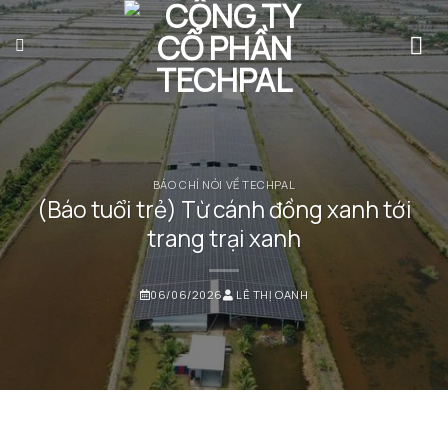
Bỏ
qua
nội
dung
BÁO CHÍ NÓI VỀ TECHPAL
(Báo tuổi trẻ) Từ cánh đồng xanh tới
trang trại xanh
06/06/2026
LÊ THỊ OANH