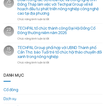
26
Biên
Mùa
Đồng Tháp làm việc với Techpal Group về kế
Th6
bản
hè
hoạch đầu tư phát triển nông nghiệp công nghệ
họp
xanh
cao tại địa phương
Đại
2026
hội
ở
Chức năng bình luận bị tắt
–
đồng
Đoàn
Trao
cổ
công
TECHPAL tổ chức thành công Đại Hội Đồng Cổ
yêu
23
đông
tác
thương
Đông thường niêm năm 2026
Th6
thường
Sở
từ
ở
Chức năng bình luận bị tắt
niêm
Khoa
những
TECHPAL
2026
học
hạt
tổ
TECHPAL Group phối hợp với UBND Thành phố
và
và
gạo
15
chức
các
Công
Cần Thơ, báo Tuổi trẻ tổ chức hội thảo chuyển đổi
nghĩa
Th6
thành
tài
nghệ
tình
xanh trong nông nghiệp
công
liệu
tỉnh
ở
Chức năng bình luận bị tắt
Đại
kèm
Đồng
TECHPAL
Hội
theo
Tháp
Group
Đồng
làm
phối
DANH MỤC
Cổ
việc
hợp
Đông
với
với
thường
Techpal
UBND
niêm
Group
Cổ đông
Thành
năm
về
phố
2026
kế
Dịch vụ
Cần
hoạch
Thơ,
đầu