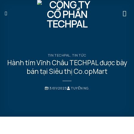
Bỏ
qua
nội
dung
TIN TECHPAL
,
TIN TỨC
Hành tím Vĩnh Châu TECHPAL được bày
bán tại Siêu thị Co.opMart
13/01/2023
TUYỂN NG.