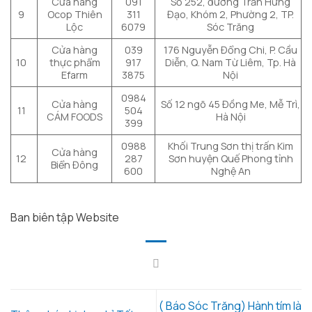
Cửa hàng
091
Số 252, đường Trần Hưng
9
Ocop Thiên
311
Đạo, Khóm 2, Phường 2, TP.
Lộc
6079
Sóc Trăng
Cửa hàng
039
176 Nguyễn Đổng Chi, P. Cầu
10
thực phẩm
917
Diễn, Q. Nam Từ Liêm, Tp. Hà
Efarm
3875
Nội
0984
Cửa hàng
Số 12 ngõ 45 Đồng Me, Mễ Trì,
11
504
CÁM FOODS
Hà Nội
399
0988
Khối Trung Sơn thị trấn Kim
Cửa hàng
12
287
Sơn huyện Quế Phong tỉnh
Biển Đông
600
Nghệ An
Ban biên tập Website
( Báo Sóc Trăng) Hành tím là