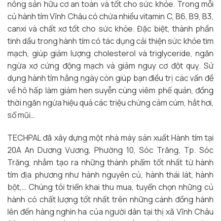
nông sản hữu cơ an toàn và tốt cho sức khỏe. Trong mỗi
củ hành tím Vĩnh Châu có chứa nhiều vitamin C, B6, B9, B3,
canxi và chất xơ tốt cho sức khỏe. Đặc biệt, thành phần
tinh dầu trong hành tím có tác dụng cải thiện sức khỏe tim
mạch, giúp giảm lượng cholesterol và triglyceride, ngăn
ngừa xơ cứng động mạch và giảm nguy cơ đột quỵ. Sử
dụng hành tím hằng ngày còn giúp bạn điều trị các vấn đề
về hô hấp làm giảm hen suyễn cùng viêm phế quản, đồng
thời ngăn ngừa hiệu quả các triệu chứng cảm cúm, hắt hơi,
sổ mũi…
TECHPAL đã xây dựng một nhà máy sản xuất Hành tím tại
20A An Dương Vương, Phường 10, Sóc Trăng, Tp. Sóc
Trăng, nhằm tạo ra những thành phẩm tốt nhất từ hành
tím địa phương như hành nguyên củ, hành thái lát, hành
bột,… Chúng tôi triển khai thu mua, tuyển chọn những củ
hành có chất lượng tốt nhất trên những cánh đồng hành
lên đến hàng nghìn ha của người dân tại thị xã Vĩnh Châu