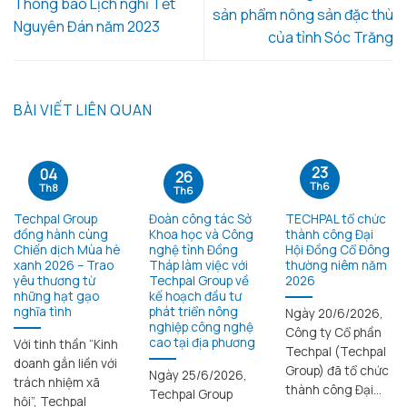
Thông báo Lịch nghỉ Tết
sản phẩm nông sản đặc thù
Nguyên Đán năm 2023
của tỉnh Sóc Trăng
BÀI VIẾT LIÊN QUAN
23
04
26
Th6
Th8
Th6
Techpal Group
Đoàn công tác Sở
TECHPAL tổ chức
đồng hành cùng
Khoa học và Công
thành công Đại
Chiến dịch Mùa hè
nghệ tỉnh Đồng
Hội Đồng Cổ Đông
xanh 2026 – Trao
Tháp làm việc với
thường niêm năm
yêu thương từ
Techpal Group về
2026
những hạt gạo
kế hoạch đầu tư
nghĩa tình
phát triển nông
Ngày 20/6/2026,
nghiệp công nghệ
Công ty Cổ phần
cao tại địa phương
Với tinh thần “Kinh
Techpal (Techpal
doanh gắn liền với
Group) đã tổ chức
Ngày 25/6/2026,
trách nhiệm xã
thành công Đại...
Techpal Group
hội”, Techpal