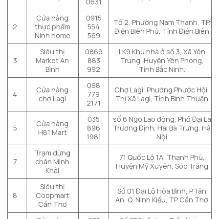
0631
Cửa hàng
0915
Tổ 2, Phường Nam Thanh, TP.
2
thực phẩm
554
Điện Biên Phủ, Tỉnh Điện Biên
Ninh home
569
Siêu thị
0869
LK9 Khu nhà ở số 3, Xã Yên
3
Market An
883
Trung, Huyện Yên Phong,
Bình
992
Tỉnh Bắc Ninh.
098
Cửa hàng
Chợ Lagi, Phường Phước Hội,
4
779
chợ Lagi
Thị Xã Lagi, Tỉnh Bình Thuận
2171
035
số 6 Ngõ Lao động, Phố Đại La
Cửa hàng
5
896
Trương Định, Hai Bà Trưng, Hà
H81 Mart
1981
Nội
Trạm dừng
71 Quốc Lộ 1A, Thạnh Phú,
7
chân Minh
Huyện Mỹ Xuyên, Sóc Trăng
Khải
Siêu thị
Số 01 Đại Lộ Hòa Bình, P.Tân
8
Coopmart
An, Q. Ninh Kiều, TP Cần Thơ
Cần Thơ