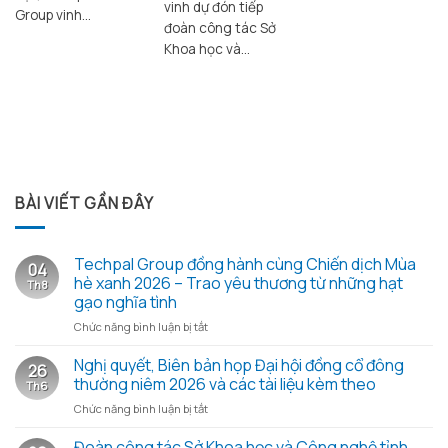
vinh dự đón tiếp
Group vinh...
đoàn công tác Sở
Khoa học và...
BÀI VIẾT GẦN ĐÂY
Techpal Group đồng hành cùng Chiến dịch Mùa
04
hè xanh 2026 – Trao yêu thương từ những hạt
Th8
gạo nghĩa tình
ở
Chức năng bình luận bị tắt
Techpal
Group
Nghị quyết, Biên bản họp Đại hội đồng cổ đông
26
đồng
thường niêm 2026 và các tài liệu kèm theo
Th6
hành
ở
Chức năng bình luận bị tắt
cùng
Nghị
Chiến
quyết,
Đoàn công tác Sở Khoa học và Công nghệ tỉnh
dịch