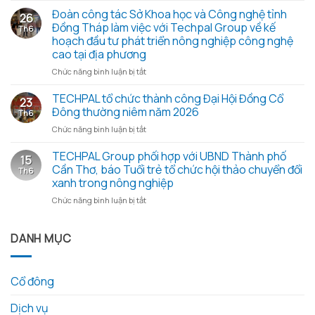
Chiến
quyết,
Đoàn công tác Sở Khoa học và Công nghệ tỉnh
dịch
26
Biên
Mùa
Đồng Tháp làm việc với Techpal Group về kế
Th6
bản
hè
hoạch đầu tư phát triển nông nghiệp công nghệ
họp
xanh
cao tại địa phương
Đại
2026
hội
ở
Chức năng bình luận bị tắt
–
đồng
Đoàn
Trao
cổ
công
TECHPAL tổ chức thành công Đại Hội Đồng Cổ
yêu
23
đông
tác
thương
Đông thường niêm năm 2026
Th6
thường
Sở
từ
ở
Chức năng bình luận bị tắt
niêm
Khoa
những
TECHPAL
2026
học
hạt
tổ
TECHPAL Group phối hợp với UBND Thành phố
và
và
gạo
15
chức
các
Công
Cần Thơ, báo Tuổi trẻ tổ chức hội thảo chuyển đổi
nghĩa
Th6
thành
tài
nghệ
tình
xanh trong nông nghiệp
công
liệu
tỉnh
ở
Chức năng bình luận bị tắt
Đại
kèm
Đồng
TECHPAL
Hội
theo
Tháp
Group
Đồng
làm
phối
DANH MỤC
Cổ
việc
hợp
Đông
với
với
thường
Techpal
UBND
niêm
Group
Cổ đông
Thành
năm
về
phố
2026
kế
Dịch vụ
Cần
hoạch