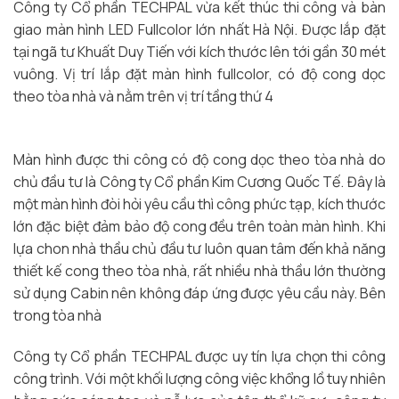
Công ty Cổ phần TECHPAL vừa kết thúc thi công và bàn
giao màn hình LED Fullcolor lớn nhất Hà Nội. Được lắp đặt
tại ngã tư Khuất Duy Tiến với kích thước lên tới gần 30 mét
vuông. Vị trí lắp đặt màn hình fullcolor, có độ cong dọc
theo tòa nhà và nằm trên vị trí tầng thứ 4
Màn hình được thi công có độ cong dọc theo tòa nhà do
chủ đầu tư là Công ty Cổ phần Kim Cương Quốc Tế. Đây là
một màn hình đòi hỏi yêu cầu thì công phức tạp, kích thước
lớn đặc biệt đảm bảo độ cong đều trên toàn màn hình. Khi
lựa chon nhà thầu chủ đầu tư luôn quan tâm đến khả năng
thiết kế cong theo tòa nhà, rất nhiều nhà thầu lớn thường
sử dụng Cabin nên không đáp ứng được yêu cầu này. Bên
trong tòa nhà
Công ty Cổ phần TECHPAL được uy tín lựa chọn thi công
công trình. Với một khối lượng công việc khổng lồ tuy nhiên