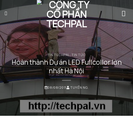
Bỏ
qua
nội
dung
TIN TECHPAL
,
TIN TỨC
Hoàn thành Dự án LED Fullcollor lớn
nhất Hà Nội
08/08/2011
TUYỂN NG.