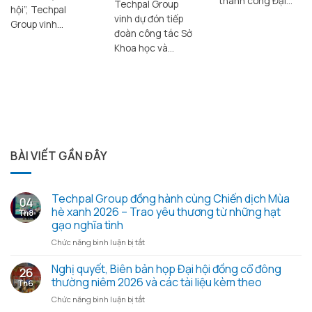
thành công Đại...
Techpal Group
hội”, Techpal
vinh dự đón tiếp
Group vinh...
đoàn công tác Sở
Khoa học và...
BÀI VIẾT GẦN ĐÂY
Techpal Group đồng hành cùng Chiến dịch Mùa
04
hè xanh 2026 – Trao yêu thương từ những hạt
Th8
gạo nghĩa tình
ở
Chức năng bình luận bị tắt
Techpal
Group
Nghị quyết, Biên bản họp Đại hội đồng cổ đông
26
đồng
thường niêm 2026 và các tài liệu kèm theo
Th6
hành
ở
Chức năng bình luận bị tắt
cùng
Nghị