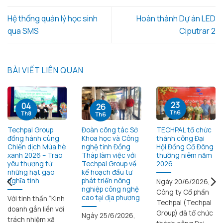
Hệ thống quản lý học sinh
Hoàn thành Dự án LED
qua SMS
Ciputrar 2
BÀI VIẾT LIÊN QUAN
23
04
26
Th6
Th8
Th6
Techpal Group
Đoàn công tác Sở
TECHPAL tổ chức
đồng hành cùng
Khoa học và Công
thành công Đại
Chiến dịch Mùa hè
nghệ tỉnh Đồng
Hội Đồng Cổ Đông
xanh 2026 – Trao
Tháp làm việc với
thường niêm năm
yêu thương từ
Techpal Group về
2026
những hạt gạo
kế hoạch đầu tư
nghĩa tình
phát triển nông
Ngày 20/6/2026,
nghiệp công nghệ
Công ty Cổ phần
cao tại địa phương
Với tinh thần “Kinh
Techpal (Techpal
doanh gắn liền với
Group) đã tổ chức
Ngày 25/6/2026,
trách nhiệm xã