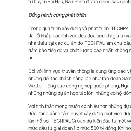
từ huyện Hải Hậu, Nam Định đi vào chiều sâu canh
Đồng hành cùng phát triển
Trong quá trình xây dựng và phát triển, TECHPAL 
dài. Ở khắp các lĩnh vực đều đưa tiêu chí giá trị 
nhà thầu tại các dự án do TECHPAL làm chủ đầu
đảm bảo tiến độ và chất lượng cao nhất, không ng
án.
Đối với lĩnh vực truyền thống là cung ứng các 
những đối tác khách hàng lớn như tập đoàn Sam
Viettel, Tổng cục công nghiệp quốc phòng, Ngân
những những dự án hợp tác lớn, những cơ hội đồn
Với tinh thần mong muốn có nhiều hơn những dự án
đức đang dành tâm huyệt xây dựng một viện dưỡn
làm hồ sơ, TECHPAL Group dự kiến đầu tư một vi
mức đầu tư giai đoạn 1 ở mức 500 tỷ đồng. Khi ho