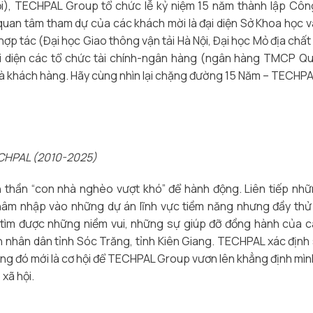
i), TECHPAL Group tổ chức lễ kỷ niệm 15 năm thành lập Côn
quan tâm tham dự của các khách mời là đại diện Sở Khoa học 
hợp tác (Đại học Giao thông vận tải Hà Nội, Đại học Mỏ địa chất 
i diện các tổ chức tài chính-ngân hàng (ngân hàng TMCP Qu
 và khách hàng. Hãy cùng nhìn lại chặng đường 15 Năm – TECHP
ECHPAL (2010-2025)
nh thần “con nhà nghèo vượt khó” để hành động. Liên tiếp nh
hâm nhập vào những dự án lĩnh vực tiềm năng nhưng đầy thử
tìm được những niềm vui, những sự giúp đỡ đồng hành của 
an nhân dân tỉnh Sóc Trăng, tỉnh Kiên Giang. TECHPAL xác định
hưng đó mới là cơ hội để TECHPAL Group vươn lên khẳng định mì
xã hội.