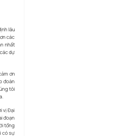
ịnh lâu
 ơn các
ăn nhất
 các dự
 cảm ơn
ập đoàn
úng tôi
a.
 vị Đại
ai đoạn
ới tổng
i có sự