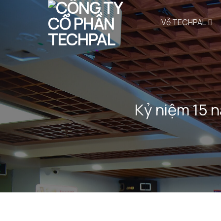
Bỏ
qua
Về TECHPAL
nội
dung
Kỷ niệm 15 