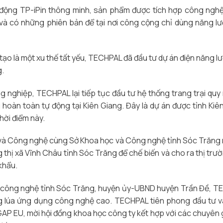
i động TP-iPin thông minh, sản phẩm được tích hợp công ngh
và có những phiên bản để tại nơi công cộng chỉ dùng năng lư
tạo là một xu thế tất yếu, TECHPAL đã đầu tư dự án điện năng lư
g.
 nghiệp, TECHPAL lại tiếp tục đầu tư hệ thống trang trại quy
hoàn toàn tự động tại Kiên Giang. Đây là dự án được tỉnh Kiê
thời điểm này.
và Công nghệ cùng Sở Khoa học và Công nghệ tỉnh Sóc Trăng
thị xã Vĩnh Châu tỉnh Sóc Trăng để chế biến và cho ra thị trư
khẩu.
à công nghệ tỉnh Sóc Trăng, huyện ủy-UBND huyện Trần Đề, 
ng lúa ứng dụng công nghệ cao. TECHPAL tiên phong đầu tư 
GAP EU, mời hội đồng khoa học công ty kết hợp với các chuyên 