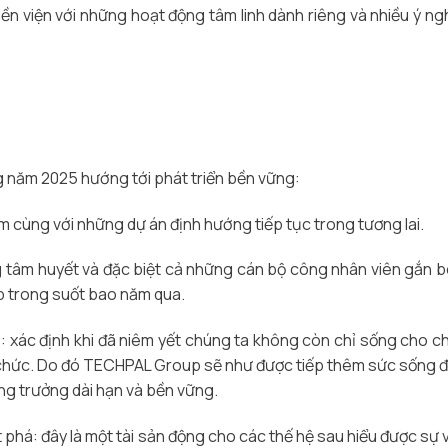
iền viện với những hoạt động tâm linh dành riêng và nhiều ý ngh
 năm 2025 hướng tới phát triển bền vững:
àm cùng với những dự án định hướng tiếp tục trong tương lai.
ng tâm huyết và đặc biệt cả những cán bộ công nhân viên gắn 
 trong suốt bao năm qua.
: xác định khi đã niêm yết chúng ta không còn chỉ sống cho c
ổ chức. Do đó TECHPAL Group sẽ như được tiếp thêm sức sống 
ng trưởng dài hạn và bền vững.
 phá: đây là một tài sản động cho các thế hệ sau hiểu được sự v