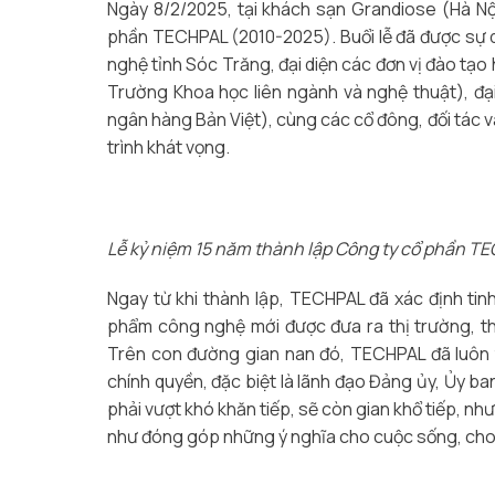
Ngày 8/2/2025, tại khách sạn Grandiose (Hà Nộ
phần TECHPAL (2010-2025). Buổi lễ đã được sự 
nghệ tỉnh Sóc Trăng, đại diện các đơn vị đào tạo 
Trường Khoa học liên ngành và nghệ thuật), đạ
ngân hàng Bản Việt), cùng các cổ đông, đối tác
trình khát vọng.
Lễ kỷ niệm 15 năm thành lập Công ty cổ phần T
Ngay từ khi thành lập, TECHPAL đã xác định ti
phẩm công nghệ mới được đưa ra thị trường, t
Trên con đường gian nan đó, TECHPAL đã luôn 
chính quyền, đặc biệt là lãnh đạo Đảng ủy, Ủy b
phải vượt khó khăn tiếp, sẽ còn gian khổ tiếp, n
như đóng góp những ý nghĩa cho cuộc sống, cho 