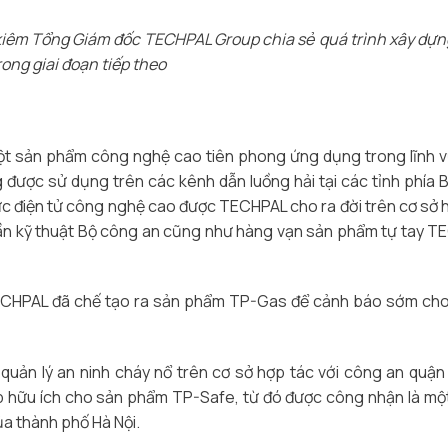
 kiêm Tổng Giám đốc TECHPAL Group chia sẻ quá trình xây dựn
ong giai đoạn tiếp theo
t sản phẩm công nghệ cao tiên phong ứng dụng trong lĩnh 
 được sử dụng trên các kênh dẫn luồng hải tại các tỉnh phía 
ực điện tử công nghệ cao được TECHPAL cho ra đời trên cơ sở 
u cần kỹ thuật Bộ công an cũng như hàng vạn sản phẩm tự tay 
p, TECHPAL đã chế tạo ra sản phẩm TP-Gas để cảnh báo sớm ch
uản lý an ninh cháy nổ trên cơ sở hợp tác với công an quậ
 hữu ích cho sản phẩm TP-Safe, từ đó được công nhận là mộ
a thành phố Hà Nội.