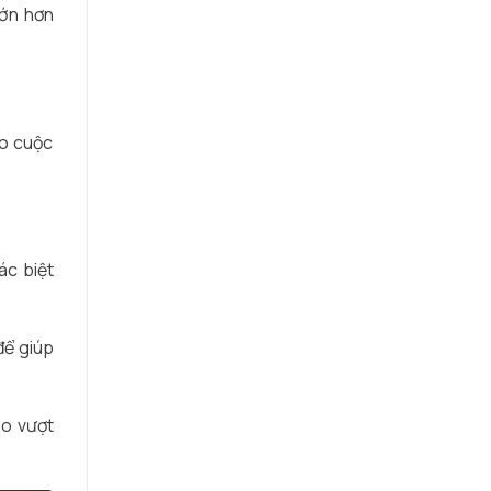
lớn hơn
ho cuộc
ác biệt
để giúp
èo vượt