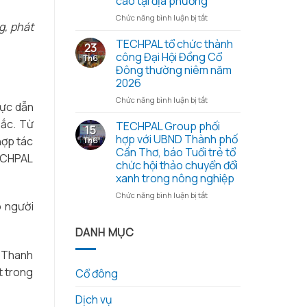
cao tại địa phương
cổ
những
đông
ở
Chức năng bình luận bị tắt
hạt
thường
g, phát
Đoàn
gạo
niêm
công
TECHPAL tổ chức thành
23
nghĩa
2026
tác
công Đại Hội Đồng Cổ
Th6
tình
và
Sở
Đông thường niêm năm
các
Khoa
2026
tài
học
liệu
và
ở
Chức năng bình luận bị tắt
vực dẫn
kèm
Công
TECHPAL
theo
nghệ
Bắc. Từ
tổ
TECHPAL Group phối
15
tỉnh
chức
hợp với UBND Thành phố
hợp tác
Th6
Đồng
thành
Cần Thơ, báo Tuổi trẻ tổ
TECHPAL
Tháp
công
chức hội thảo chuyển đổi
làm
Đại
xanh trong nông nghiệp
việc
Hội
với
Đồng
ở
Chức năng bình luận bị tắt
Techpal
Cổ
o người
TECHPAL
Group
Đông
Group
về
thường
phối
DANH MỤC
kế
niêm
hợp
hoạch
năm
với
n Thanh
đầu
2026
UBND
t trong
Cổ đông
tư
Thành
phát
phố
triển
Dịch vụ
Cần