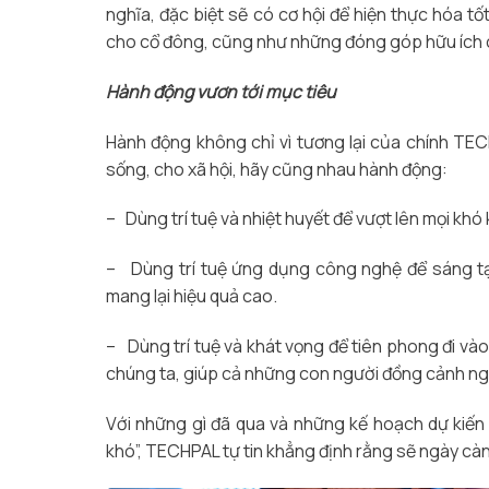
nghĩa, đặc biệt sẽ có cơ hội để hiện thực hóa tố
cho cổ đông, cũng như những đóng góp hữu ích c
Hành động vươn tới mục tiêu
Hành động không chỉ vì tương lại của chính T
sống, cho xã hội, hãy cũng nhau hành động:
– Dùng trí tuệ và nhiệt huyết để vượt lên mọi khó
– Dùng trí tuệ ứng dụng công nghệ để sáng tạ
mang lại hiệu quả cao.
– Dùng trí tuệ và khát vọng để tiên phong đi và
chúng ta, giúp cả những con người đồng cảnh ngh
Với những gì đã qua và những kế hoạch dự kiến t
khó”, TECHPAL tự tin khẳng định rằng sẽ ngày càn