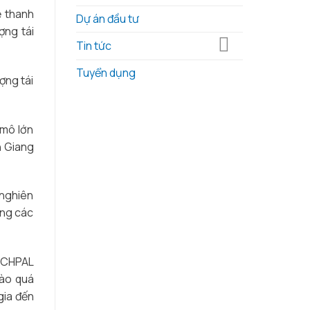
nông
Thơ,
ệ thanh
nghiệp
báo
Dự án đầu tư
công
Tuổi
ợng tái
nghệ
trẻ
Tin tức
cao
tổ
tại
chức
Tuyển dụng
địa
hội
ợng tái
phương
thảo
chuyển
đổi
xanh
 mô lớn
trong
n Giang
nông
nghiệp
 nghiên
ờng các
TECHPAL
vào quá
gia đến