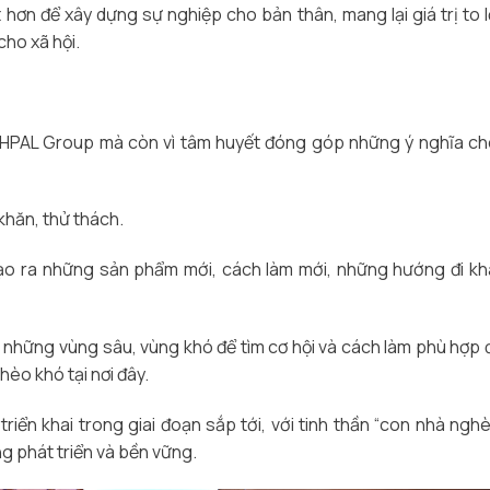
t hơn để xây dựng sự nghiệp cho bản thân, mang lại giá trị to 
ho xã hội.
ECHPAL Group mà còn vì tâm huyết đóng góp những ý nghĩa c
 khăn, thử thách.
o ra những sản phẩm mới, cách làm mới, những hướng đi kh
o những vùng sâu, vùng khó để tìm cơ hội và cách làm phù hợp 
èo khó tại nơi đây.
riển khai trong giai đoạn sắp tới, với tinh thần “con nhà ngh
g phát triển và bền vững.