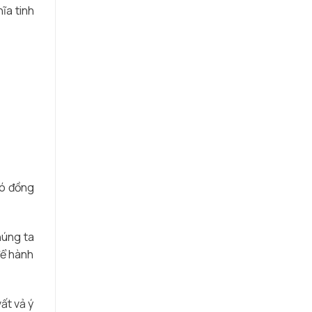
ĩa tinh
bó đồng
húng ta
để hành
ất vả ý