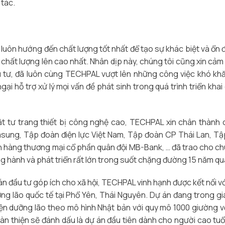
 tác.
luôn hướng đến chất lượng tốt nhất để tạo sự khác biệt và ổn đ
và chất lượng lên cao nhất. Nhân dịp này, chúng tôi cũng xin cảm
 tư, đã luôn cùng TECHPAL vượt lên những công việc khó kh
ại hỗ trợ xử lý mọi vấn đề phát sinh trong quá trình triển khai
vật tư trang thiết bị công nghệ cao, TECHPAL xin chân thành
sung, Tập đoàn điện lực Việt Nam, Tập đoàn CP Thái Lan, T
 hàng thương mại cổ phần quân đội MB-Bank, … đã trao cho ch
g hành và phát triển rất lớn trong suốt chặng đường 15 năm qu
 đầu tư góp ích cho xã hội, TECHPAL vinh hạnh được kết nối với
g lão quốc tế tại Phổ Yên, Thái Nguyên. Dự án đang trong gi
ện dưỡng lão theo mô hình Nhật bản với quy mô 1000 giường v
àn thiện sẽ đánh dấu là dự án đầu tiên dành cho người cao tuổ