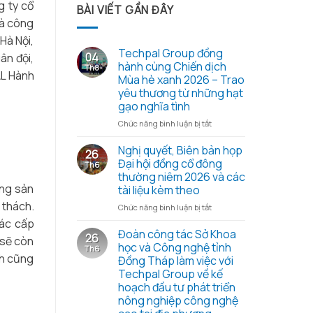
g ty cổ
BÀI VIẾT GẦN ĐÂY
và công
Hà Nội,
Techpal Group đồng
04
ân đội,
hành cùng Chiến dịch
Th8
AL Hành
Mùa hè xanh 2026 – Trao
yêu thương từ những hạt
gạo nghĩa tình
ở
Chức năng bình luận bị tắt
Techpal
Group
Nghị quyết, Biên bản họp
26
đồng
Đại hội đồng cổ đông
Th6
hành
thường niêm 2026 và các
cùng
ững sản
tài liệu kèm theo
Chiến
 thách.
dịch
ở
Chức năng bình luận bị tắt
Mùa
Nghị
các cấp
hè
quyết,
Đoàn công tác Sở Khoa
26
 sẽ còn
xanh
Biên
học và Công nghệ tỉnh
Th6
2026
bản
nh cũng
Đồng Tháp làm việc với
–
họp
Techpal Group về kế
Trao
Đại
hoạch đầu tư phát triển
yêu
hội
nông nghiệp công nghệ
thương
đồng
từ