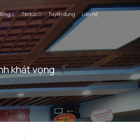
 đông
Tin tức
Tuyển dụng
Liên hệ
nh khát vọng