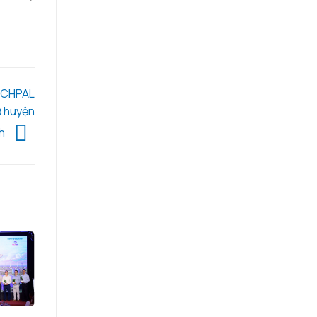
TECHPAL
ở huyện
nh