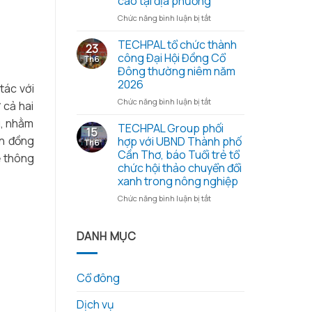
cao tại địa phương
cổ
những
đông
ở
Chức năng bình luận bị tắt
hạt
thường
Đoàn
gạo
niêm
công
TECHPAL tổ chức thành
23
nghĩa
2026
tác
công Đại Hội Đồng Cổ
Th6
tình
và
Sở
Đông thường niêm năm
các
Khoa
2026
tài
tác với
học
liệu
và
ở
Chức năng bình luận bị tắt
 cả hai
kèm
Công
TECHPAL
theo
u, nhằm
nghệ
tổ
TECHPAL Group phối
15
tỉnh
chức
ôn đồng
hợp với UBND Thành phố
Th6
Đồng
thành
Cần Thơ, báo Tuổi trẻ tổ
ệ thông
Tháp
công
chức hội thảo chuyển đổi
làm
Đại
xanh trong nông nghiệp
việc
Hội
với
Đồng
ở
Chức năng bình luận bị tắt
Techpal
Cổ
TECHPAL
Group
Đông
Group
về
thường
phối
DANH MỤC
kế
niêm
hợp
hoạch
năm
với
đầu
2026
UBND
Cổ đông
tư
Thành
phát
phố
triển
Dịch vụ
Cần