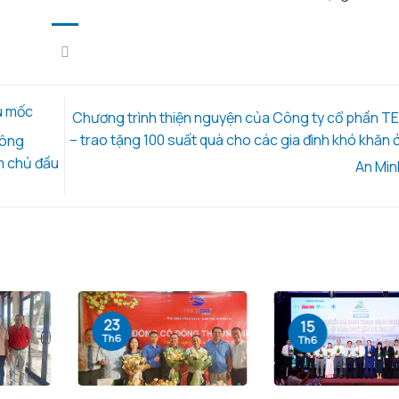
u mốc
Chương trình thiện nguyện của Công ty cổ phần 
– trao tặng 100 suất quà cho các gia đình khó khăn 
nông
m chủ đầu
An Mi
23
15
Th6
Th6