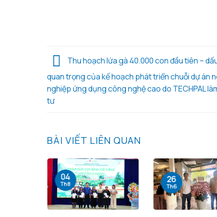
Thu hoạch lứa gà 40.000 con đầu tiên – dấ
quan trọng của kế hoạch phát triển chuỗi dự án 
nghiệp ứng dụng công nghệ cao do TECHPAL là
tư
BÀI VIẾT LIÊN QUAN
04
26
Th8
Th6