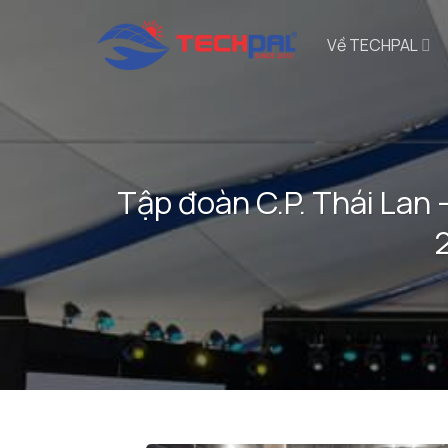
Bỏ
qua
Về TECHPAL
nội
dung
Tập đoàn C.P. Thái Lan 
2