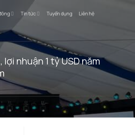
 đông
Tin tức
Tuyển dụng
Liên hệ
, lợi nhuận 1 tỷ USD năm
am