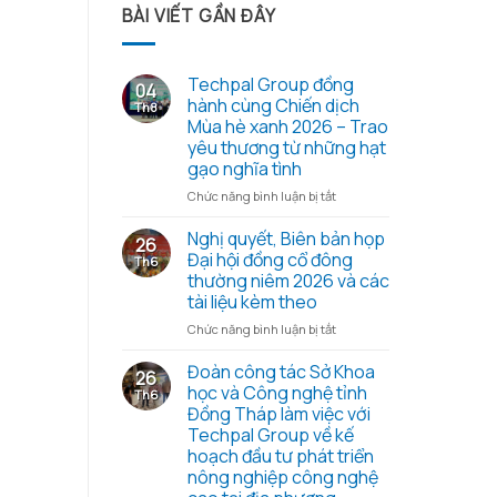
BÀI VIẾT GẦN ĐÂY
Techpal Group đồng
04
hành cùng Chiến dịch
Th8
Mùa hè xanh 2026 – Trao
yêu thương từ những hạt
gạo nghĩa tình
ở
Chức năng bình luận bị tắt
Techpal
Group
Nghị quyết, Biên bản họp
26
đồng
Đại hội đồng cổ đông
Th6
hành
thường niêm 2026 và các
cùng
tài liệu kèm theo
Chiến
dịch
ở
Chức năng bình luận bị tắt
Mùa
Nghị
hè
quyết,
Đoàn công tác Sở Khoa
26
xanh
Biên
học và Công nghệ tỉnh
Th6
2026
bản
Đồng Tháp làm việc với
–
họp
Techpal Group về kế
Trao
Đại
hoạch đầu tư phát triển
yêu
hội
nông nghiệp công nghệ
thương
đồng
từ