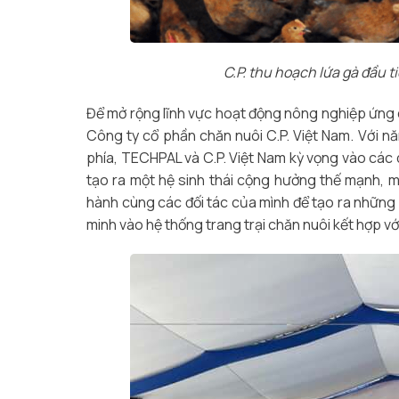
C.P. thu hoạch lứa gà đầu t
Để mở rộng lĩnh vực hoạt động nông nghiệp ứng
Công ty cổ phần chăn nuôi C.P. Việt Nam. Với nă
phía, TECHPAL và C.P. Việt Nam kỳ vọng vào các d
tạo ra một hệ sinh thái cộng hưởng thế mạnh, 
hành cùng các đối tác của mình để tạo ra nhữn
minh vào hệ thống trang trại chăn nuôi kết hợp vớ