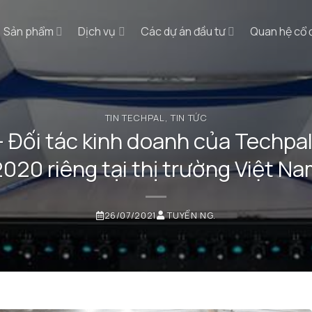
Sản phẩm
Dịch vụ
Các dự án đầu tư
Quan hệ cổ
TIN TECHPAL
,
TIN TỨC
– Đối tác kinh doanh của Techpal
020 riêng tại thị trường Việt N
26/07/2021
TUYỂN NG.