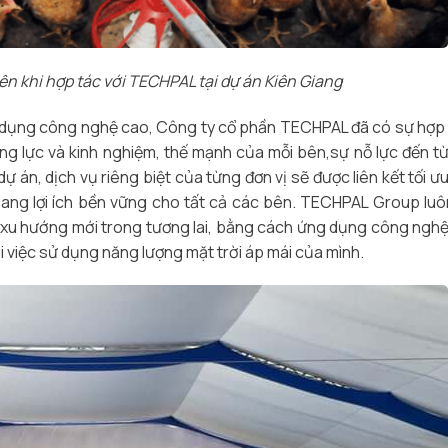
iên khi hợp tác với TECHPAL tại dự án Kiên Giang
 dụng công nghệ cao, Công ty cổ phần TECHPAL đã có sự hợp 
ng lực và kinh nghiệm, thế mạnh của mỗi bên,sự nỗ lực đến từ
ự án, dịch vụ riêng biệt của từng đơn vị sẽ được liên kết tối ư
mang lợi ích bền vững cho tất cả các bên. TECHPAL Group lu
g xu hướng mới trong tương lai, bằng cách ứng dụng công ngh
i việc sử dụng năng lượng mặt trời áp mái của mình.