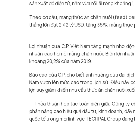
sản xuất đồ điện tử, năm vừa rồi lãi ròng khoảng 1
Theo cơ cấu, mảng thức ăn chăn nuôi (feed) đe
thắng lớn đạt 2,42 tỷ USD, tăng 36%; mảng thực 
Lợi nhuận của C.P. Việt Nam tăng mạnh nhờ động 
nhuận cao hơn ở mảng chăn nuôi. Biên lợi nhuậ
khoảng 20,2% của năm 2019.
Báo cáo của C.P. cho biết ảnh hưởng của đại dịch C
Nam vươn lên mức cao trong lịch sử. Điều này có
lợn suy giảm khiến nhu cầu thức ăn chăn nuôi xuố
Thỏa thuận hợp tác toàn diện giữa Công ty cổ
phần nâng cao hiệu quả đầu tư, kinh doanh, đẩy
quốc tế trong mọi lĩnh vực TECHPAL Group đang 