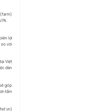
 (farm)
41%.
iên lợi
 so với
ại Việt
iệc đàn
 sẽ góp
ươn tầm
fef.vn)