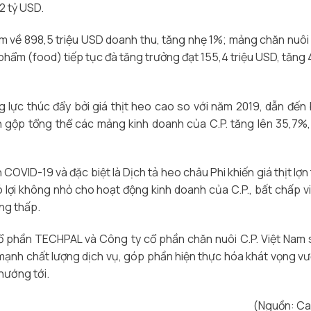
,2 tỷ USD.
m về 898,5 triệu USD doanh thu, tăng nhẹ 1%; mảng chăn nuôi
phẩm (food) tiếp tục đà tăng trưởng đạt 155,4 triệu USD, tăng 
lực thúc đẩy bởi giá thịt heo cao so với năm 2019, dẫn đến b
n gộp tổng thể các mảng kinh doanh của C.P. tăng lên 35,7%,
OVID-19 và đặc biệt là Dịch tả heo châu Phi khiến giá thịt lợn t
 lợi không nhỏ cho hoạt động kinh doanh của C.P., bất chấp v
ng thấp.
 phần TECHPAL và Công ty cổ phần chăn nuôi C.P. Việt Nam
 mạnh chất lượng dịch vụ, góp phần hiện thực hóa khát vọng v
hướng tới.
(Nguồn: Ca