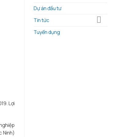
nông
Thơ,
nghiệp
báo
Dự án đầu tư
công
Tuổi
nghệ
trẻ
Tin tức
cao
tổ
tại
chức
Tuyển dụng
địa
hội
phương
thảo
chuyển
đổi
xanh
trong
nông
nghiệp
19. Lợi
 nghiệp
c Ninh)