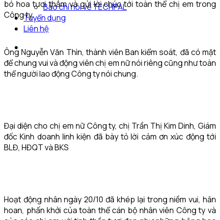
bó hoa tươi thắm và gửi lời chúc tới toàn thể chị em trong
Báo chí nói về TECHPAL
Công ty.
Tuyển dụng
Liên hệ
Ông Nguyễn Văn Thìn, thành viên Ban kiểm soát, đã có mặt
để chung vui và động viên chị em nữ nói riêng cũng như toàn
thể người lao động Công ty nói chung.
Đại diện cho chị em nữ Công ty, chị Trần Thị Kim Dinh, Giám
đốc Kinh doanh linh kiện đã bày tỏ lời cảm ơn xúc động tới
BLĐ, HĐQT và BKS
Hoạt động nhân ngày 20/10 đã khép lại trong niềm vui, hân
hoan, phấn khởi của toàn thể cán bộ nhân viên Công ty và