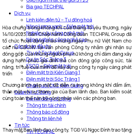
Gạo ngon nhất thế giới ST25
Bia gạo TECHPAL
Dịch vụ
Linh kiện điện tử – Tự động hoá
Năng lượng xanh – Điện mặt trời
Hòa chung trong không khí của tháng 10 yêu thương, ngày
Nghiên cứu công nghệ mới
14/10/2023, Ban Chấp hành Công đoàn TECHPAL Group đã
Nông nghiệp công nghệ cao
tổ chức hoạt động chào mừng ngày Phụ nữ Việt Nam cho
Các dự án đầu tư
các nữ CBCNV tại Văn phòng Công ty nhằm ghi nhận sự
Trụ sở Techpal Group
đóng góp của những người phụ nữ không chỉ đảm đang xây
Dự án Sóc Trăng 3
dựng hạnh phúc gia đình mà còn đóng góp công sức, tài
ESCO – Điện mặt trời
năng, trí tuệ của mình để xây dựng công ty ngày càng phát
Điện mặt trời Kiên Giang 1
triển
Điện mặt trời Sóc Trăng 1
Chương trình gặp mặt đã diễn ra trong không khí đầm ấm,
Chăn nuôi CNC Kiên Giang
thân mật với sự tham gia của Ban lãnh đạo, Ban kiểm soát
Quan hệ cổ đông
cùng toàn thể cán bộ công nhân viên các phòng ban.
Đại hội đồng cổ đông
Thông tin tài chính
Thông báo cổ đông
Thông tin liên hệ
Tin tức
Thay mặt Ban lãnh đạo công ty, TGĐ Vũ Ngọc Đỉnh trao tặng
Tin TECHPAL