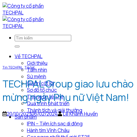
Bỏ
qua
nội
dung
Về TECHPAL
Giới thiệu
Tin TECHPAL
,
Tin tức
Tầm nhìn
Sứ mệnh
TECHPAL Group giao lưu chào
Giá trị cốt lõi
Sơ đồ tổ chức
mừng ngày Phụ nữ Việt Nam!
Thông tin liên hệ
Quá trình phát triển
Thành tích và giải thưởng
20/10/2023
06/02/2024
Lê Khánh Huyền
Sản phẩm
IPIN – Tiện ích sạc di động
Hành tím Vĩnh Châu