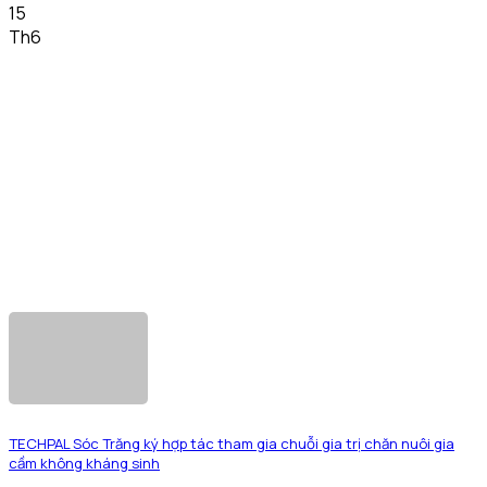
15
Th6
TECHPAL Sóc Trăng ký hợp tác tham gia chuỗi gia trị chăn nuôi gia
cầm không kháng sinh