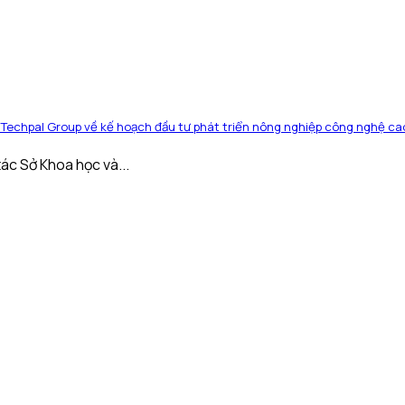
Techpal Group về kế hoạch đầu tư phát triển nông nghiệp công nghệ cao
ác Sở Khoa học và...