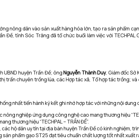
ớng nông dân vào sản xuất hàng hóa lớn, tạo ra sản phẩm cạnh
rần Đề, tỉnh Sóc Trăng đã tổ chức buổi làm việc với TECHPAL 
ịch UBND huyện Trần Đề; ông
Nguyễn Thành Duy
, Giám đốc Sở
 trấn chuyên trồng lúa, các Hợp tác xã, Tổ hợp tác trồng; và 
 thống nhất tiến hành ký kết ghi nhớ hợp tác với những nội dung 
ực nông nghiệp ứng dụng công nghệ cao mang thương hiệu “TEC
mang thương hiệu “TECHPAL – TRẦN ĐỀ”.
ã, các hộ dân uy tín tại địa bàn huyện Trần Đề có kinh nghiệm, t
ản phẩm gạo ST25 đạt tiêu chuẩn chất lượng tốt nhất xuất ra