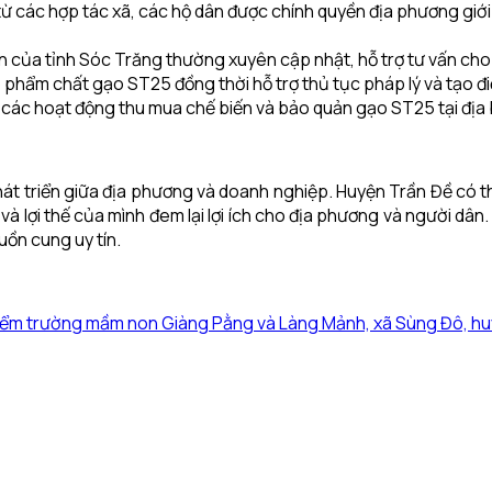
ác hợp tác xã, các hộ dân được chính quyền địa phương giới thi
n của tỉnh Sóc Trăng thường xuyên cập nhật, hỗ trợ tư vấn cho H
phẩm chất gạo ST25 đồng thời hỗ trợ thủ tục pháp lý và tạo đi
u các hoạt động thu mua chế biến và bảo quản gạo ST25 tại địa
 phát triển giữa địa phương và doanh nghiệp. Huyện Trần Đề có
 lợi thế của mình đem lại lợi ích cho địa phương và người dân.
ồn cung uy tín.
ểm trường mầm non Giàng Pằng và Làng Mảnh, xã Sùng Đô, huy