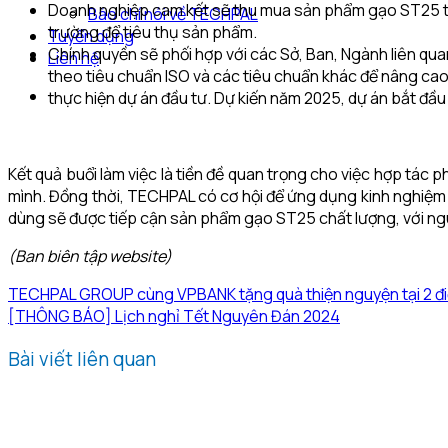
Doanh nghiệp cam kết sẽ thu mua sản phẩm gạo ST25 từ c
Báo chí nói về TECHPAL
trường để tiêu thụ sản phẩm.
Tuyển dụng
Chính quyền sẽ phối hợp với các Sở, Ban, Ngành liên qua
Liên hệ
theo tiêu chuẩn ISO và các tiêu chuẩn khác để nâng cao 
thực hiện dự án đầu tư. Dự kiến năm 2025, dự án bắt đầ
Kết quả buổi làm việc là tiền đề quan trọng cho việc hợp tác
mình. Đồng thời, TECHPAL có cơ hội để ứng dụng kinh nghiệm và
dùng sẽ được tiếp cận sản phẩm gạo ST25 chất lượng, với ngu
(Ban biên tập website)
TECHPAL GROUP cùng VPBANK tặng quà thiện nguyện tại 2 đi
[THÔNG BÁO] Lịch nghỉ Tết Nguyên Đán 2024
Bài viết liên quan