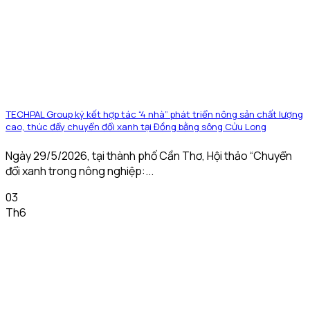
TECHPAL Group ký kết hợp tác “4 nhà” phát triển nông sản chất lượng
cao, thúc đẩy chuyển đổi xanh tại Đồng bằng sông Cửu Long
Ngày 29/5/2026, tại thành phố Cần Thơ, Hội thảo “Chuyển
đổi xanh trong nông nghiệp:...
03
Th6