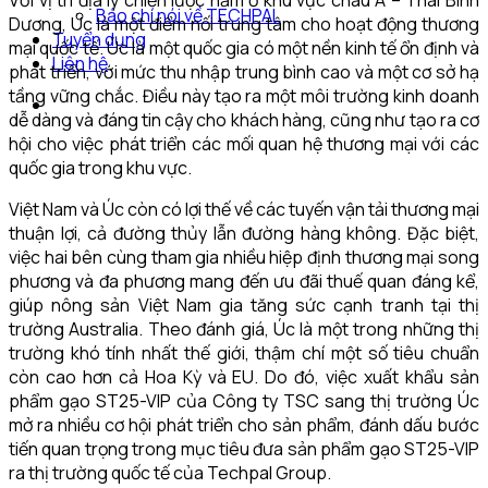
Báo chí nói về TECHPAL
Dương, Úc là một điểm nối trung tâm cho hoạt động thương
Tuyển dụng
mại quốc tế. Úc là một quốc gia có một nền kinh tế ổn định và
Liên hệ
phát triển, với mức thu nhập trung bình cao và một cơ sở hạ
tầng vững chắc. Điều này tạo ra một môi trường kinh doanh
dễ dàng và đáng tin cậy cho khách hàng, cũng như tạo ra cơ
hội cho việc phát triển các mối quan hệ thương mại với các
quốc gia trong khu vực.
Việt Nam và Úc còn có lợi thế về các tuyến vận tải thương mại
thuận lợi, cả đường thủy lẫn đường hàng không. Đặc biệt,
việc hai bên cùng tham gia nhiều hiệp định thương mại song
phương và đa phương mang đến ưu đãi thuế quan đáng kể,
giúp nông sản Việt Nam gia tăng sức cạnh tranh tại thị
trường Australia. Theo đánh giá, Úc là một trong những thị
trường khó tính nhất thế giới, thậm chí một số tiêu chuẩn
còn cao hơn cả Hoa Kỳ và EU. Do đó, việc xuất khẩu sản
phẩm gạo ST25-VIP của Công ty TSC sang thị trường Úc
mở ra nhiều cơ hội phát triển cho sản phẩm, đánh dấu bước
tiến quan trọng trong mục tiêu đưa sản phẩm gạo ST25-VIP
ra thị trường quốc tế của Techpal Group.