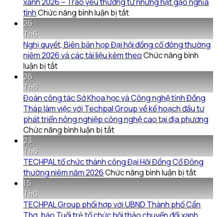
xanh 2026 – Trao yêu thương từ những hạt gạo nghĩa
ở
tình
Chức năng bình luận bị tắt
Techpal
26
Group
Th6
đồng
Nghị quyết, Biên bản họp Đại hội đồng cổ đông thường
hành
niêm 2026 và các tài liệu kèm theo
Chức năng bình
ở
cùng
luận bị tắt
Nghị
Chiến
26
quyết,
dịch
Th6
Biên
Mùa
Đoàn công tác Sở Khoa học và Công nghệ tỉnh Đồng
bản
hè
Tháp làm việc với Techpal Group về kế hoạch đầu tư
họp
xanh
phát triển nông nghiệp công nghệ cao tại địa phương
Đại
ở
2026
Chức năng bình luận bị tắt
hội
Đoàn
–
23
đồng
công
Trao
Th6
cổ
tác
yêu
TECHPAL tổ chức thành công Đại Hội Đồng Cổ Đông
đông
Sở
thương
ở
thường niêm năm 2026
Chức năng bình luận bị tắt
thường
Khoa
từ
TECH
15
niêm
học
những
tổ
Th6
2026
và
hạt
chức
TECHPAL Group phối hợp với UBND Thành phố Cần
và
Công
gạo
thành
Thơ, báo Tuổi trẻ tổ chức hội thảo chuyển đổi xanh