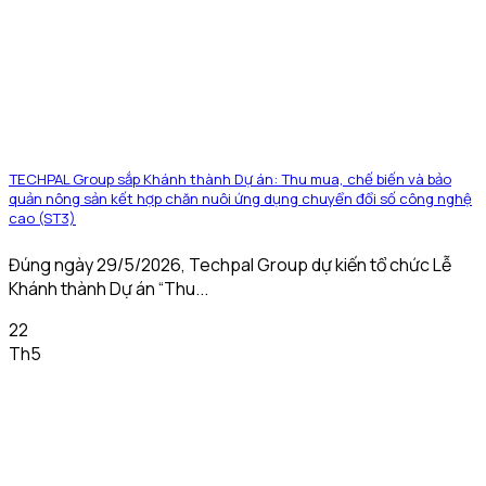
TECHPAL Group sắp Khánh thành Dự án: Thu mua, chế biến và bảo
quản nông sản kết hợp chăn nuôi ứng dụng chuyển đổi số công nghệ
cao (ST3)
Đúng ngày 29/5/2026, Techpal Group dự kiến tổ chức Lễ
Khánh thành Dự án “Thu...
22
Th5