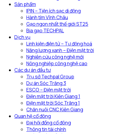
cao
xanh
Sản phẩm
tại
trong
IPIN – Tiện ích sạc di động
địa
nông
Hành tím Vĩnh Châu
phương
nghiệp
Gạo ngon nhất thế giới ST25
Bia gạo TECHPAL
Dịch vụ
Linh kiện điện tử – Tự động hoá
Năng lượng xanh – Điện mặt trời
Nghiên cứu công nghệ mới
Nông nghiệp công nghệ cao
Các dự án đầu tư
Trụ sở Techpal Group
Dự án Sóc Trăng 3
ESCO – Điện mặt trời
Điện mặt trời Kiên Giang 1
Điện mặt trời Sóc Trăng 1
Chăn nuôi CNC Kiên Giang
Quan hệ cổ đông
Đại hội đồng cổ đông
Thông tin tài chính