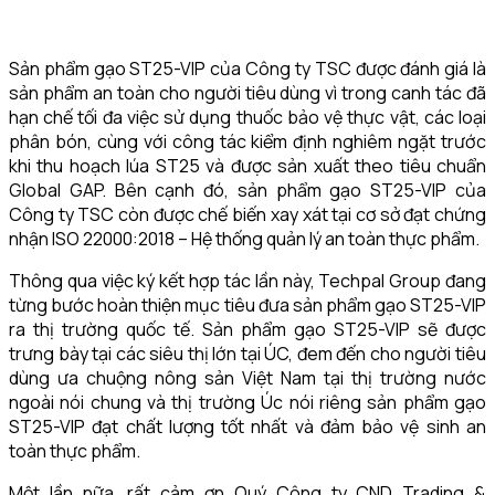
Sản phẩm gạo ST25-VIP của Công ty TSC được đánh giá là
sản phẩm an toàn cho người tiêu dùng vì trong canh tác đã
hạn chế tối đa việc sử dụng thuốc bảo vệ thực vật, các loại
phân bón, cùng với công tác kiểm định nghiêm ngặt trước
khi thu hoạch lúa ST25 và được sản xuất theo tiêu chuẩn
Global GAP. Bên cạnh đó, sản phẩm gạo ST25-VIP của
Công ty TSC còn được chế biến xay xát tại cơ sở đạt chứng
nhận ISO 22000:2018 – Hệ thống quản lý an toàn thực phẩm.
Thông qua việc ký kết hợp tác lần này, Techpal Group đang
từng bước hoàn thiện mục tiêu đưa sản phẩm gạo ST25-VIP
ra thị trường quốc tế. Sản phẩm gạo ST25-VIP sẽ được
trưng bày tại các siêu thị lớn tại ÚC, đem đến cho người tiêu
dùng ưa chuộng nông sản Việt Nam tại thị trường nước
ngoài nói chung và thị trường Úc nói riêng sản phẩm gạo
ST25-VIP đạt chất lượng tốt nhất và đảm bảo vệ sinh an
toàn thực phẩm.
Một lần nữa, rất cảm ơn Quý Công ty CND Trading &