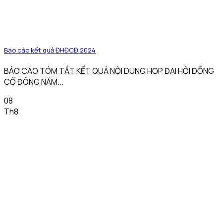
Báo cáo kết quả ĐHĐCĐ 2024
BÁO CÁO TÓM TẮT KẾT QUẢ NỘI DUNG HỌP ĐẠI HỘI ĐỒNG
CỔ ĐÔNG NĂM...
08
Th8