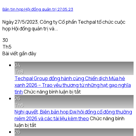
Bản tin họp Hội đồng quản trị 27.05.23
Ngày 27/5/2023, Công ty Cổ phần Techpal tổ chức cuộc
họp Hội đồng quản trị và...
30
Th5
Bài viết gần đây
04
Th8
Techpal Group đồng hành cùng Chiến dịch Mùa hè
xanh 2026 – Trao yêu thương từ những hạt gạo nghĩa
ở
tình
Chức năng bình luận bị tắt
Techpal
26
Group
Th6
đồng
Nghị quyết, Biên bản họp Đại hội đồng cổ đông thường
hành
niêm 2026 và các tài liệu kèm theo
Chức năng bình
ở
cùng
luận bị tắt
Nghị
Chiến
26