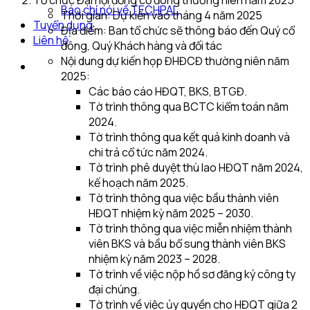
Báo chí nói về TECHPAL
Thời gian: Dự kiến vào tháng 4 năm 2025
Tuyển dụng
Địa điểm: Ban tổ chức sẽ thông báo đến Quý cổ
Liên hệ
đông, Quý Khách hàng và đối tác
Nội dung dự kiến họp ĐHĐCĐ thường niên năm
2025:
Các báo cáo HĐQT, BKS, BTGĐ.
Tờ trình thông qua BCTC kiểm toán năm
2024.
Tờ trình thông qua kết quả kinh doanh và
chi trả cổ tức năm 2024.
Tờ trình phê duyệt thù lao HĐQT năm 2024,
kế hoạch năm 2025.
Tờ trình thông qua việc bầu thành viên
HĐQT nhiệm kỳ năm 2025 – 2030.
Tờ trình thông qua việc miễn nhiệm thành
viên BKS và bầu bổ sung thành viên BKS
nhiệm kỳ năm 2023 – 2028.
Tờ trình về việc nộp hồ sơ đăng ký công ty
đại chúng.
Tờ trình về việc ủy quyền cho HĐQT giữa 2