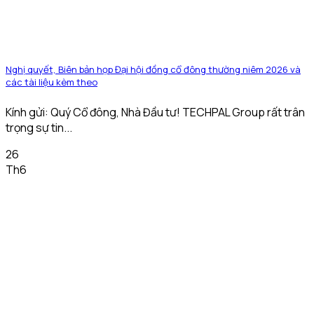
Nghị quyết, Biên bản họp Đại hội đồng cổ đông thường niêm 2026 và
các tài liệu kèm theo
Kính gửi: Quý Cổ đông, Nhà Đầu tư! TECHPAL Group rất trân
trọng sự tin...
26
Th6