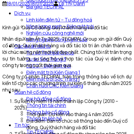
Gạo ngon nhất thế giới ST25
18/01/2025
18/01/2025
Lê Thị Oanh
Bia gạo TECHPAL
Dịch vụ
Linh kiện điện tử – Tự động hoá
Năng lượng xanh – Điện mặt trời
Kính gửi: Quý Cổ đông, Quý Khách hàng và đối tác
Nghiên cứu công nghệ mới
Nhân dịp Xuân Ất Tỵ 2025, TECHPAL Group xin gửi đến Quý
Nông nghiệp công nghệ cao
cổ đông, Quý Khách hàng và đối tác lời tri ân chân thành và
Các dự án đầu tư
lời chúc mừng năm mới tốt đẹp nhất. Chúng tôi rất trân trọng
Trụ sở Techpal Group
sự tin tưởng, sự ủng hộ và hợp tác của Quý vị dành cho
Dự án Sóc Trăng 3
công ty trong suốt thời gian qua.
ESCO – Điện mặt trời
Điện mặt trời Kiên Giang 1
Công ty cổ phần TECHPAL trân trọng thông báo về lịch dự
Điện mặt trời Sóc Trăng 1
kiến tổ chức các chương trình sự kiện 6 tháng đầu năm 2025
Chăn nuôi CNC Kiên Giang
như sau:
Quan hệ cổ đông
Đại hội đồng cổ đông
Sự kiện kỷ niệm 15 năm thành lập Công ty (2010 –
Thông tin tài chính
2025)
Thông báo cổ đông
Thời gian: Dự kiến vào tháng 4 năm 2025
Thông tin liên hệ
Địa điểm: Ban tổ chức sẽ thông báo đến Quý cổ
Tin tức
đông, Quý Khách hàng và đối tác
Tin TECHPAL
Tổ chức Đại hội đồng cổ đông thường niên năm 2025