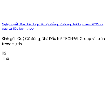
Nghị quyết, Biên bản họp Đại hội đồng cổ đông thường niêm 2025 và
các tài liệu kèm theo
Kính gửi: Quý Cổ đông, Nhà Đầu tư! TECHPAL Group rất trân
trọng sự tin...
02
Th6