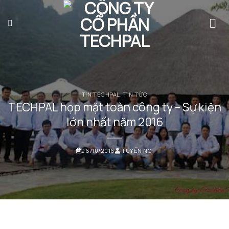
Bỏ
qua
nội
dung
TIN TECHPAL
,
TIN TỨC
TECHPAL họp mặt toàn công ty – Sự kiện
lớn nhất năm 2016
26/10/2016
TUYỂN NG.