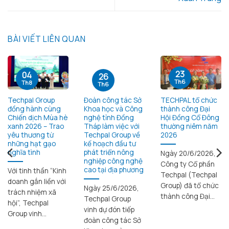
BÀI VIẾT LIÊN QUAN
23
04
26
Th6
Th8
Th6
Techpal Group
Đoàn công tác Sở
TECHPAL tổ chức
đồng hành cùng
Khoa học và Công
thành công Đại
Chiến dịch Mùa hè
nghệ tỉnh Đồng
Hội Đồng Cổ Đông
xanh 2026 – Trao
Tháp làm việc với
thường niêm năm
yêu thương từ
Techpal Group về
2026
những hạt gạo
kế hoạch đầu tư
nghĩa tình
phát triển nông
Ngày 20/6/2026,
nghiệp công nghệ
Công ty Cổ phần
cao tại địa phương
Với tinh thần “Kinh
Techpal (Techpal
doanh gắn liền với
Group) đã tổ chức
Ngày 25/6/2026,
trách nhiệm xã
thành công Đại...
Techpal Group
hội”, Techpal
vinh dự đón tiếp
Group vinh...
đoàn công tác Sở