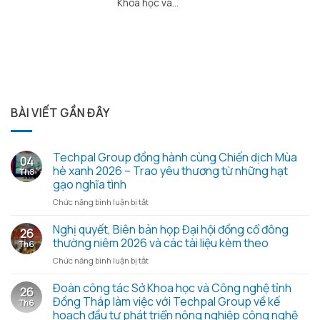
Khoa học và...
BÀI VIẾT GẦN ĐÂY
Techpal Group đồng hành cùng Chiến dịch Mùa
04
hè xanh 2026 – Trao yêu thương từ những hạt
Th8
gạo nghĩa tình
ở
Chức năng bình luận bị tắt
Techpal
Group
Nghị quyết, Biên bản họp Đại hội đồng cổ đông
26
đồng
thường niêm 2026 và các tài liệu kèm theo
Th6
hành
ở
Chức năng bình luận bị tắt
cùng
Nghị
Chiến
quyết,
Đoàn công tác Sở Khoa học và Công nghệ tỉnh
dịch
26
Biên
Mùa
Đồng Tháp làm việc với Techpal Group về kế
Th6
bản
hè
hoạch đầu tư phát triển nông nghiệp công nghệ