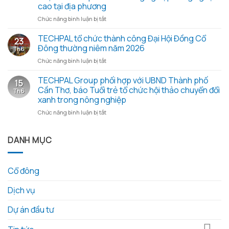
họp
xanh
cao tại địa phương
Đại
2026
hội
ở
Chức năng bình luận bị tắt
–
đồng
Đoàn
Trao
cổ
công
TECHPAL tổ chức thành công Đại Hội Đồng Cổ
yêu
23
đông
tác
thương
Đông thường niêm năm 2026
Th6
thường
Sở
từ
ở
Chức năng bình luận bị tắt
niêm
Khoa
những
TECHPAL
2026
học
hạt
tổ
TECHPAL Group phối hợp với UBND Thành phố
và
và
gạo
15
chức
các
Công
Cần Thơ, báo Tuổi trẻ tổ chức hội thảo chuyển đổi
nghĩa
Th6
thành
tài
nghệ
tình
xanh trong nông nghiệp
công
liệu
tỉnh
ở
Chức năng bình luận bị tắt
Đại
kèm
Đồng
TECHPAL
Hội
theo
Tháp
Group
Đồng
làm
phối
DANH MỤC
Cổ
việc
hợp
Đông
với
với
thường
Techpal
UBND
niêm
Group
Cổ đông
Thành
năm
về
phố
2026
kế
Dịch vụ
Cần
hoạch
Thơ,
đầu
báo
Dự án đầu tư
tư
Tuổi
phát
trẻ
triển