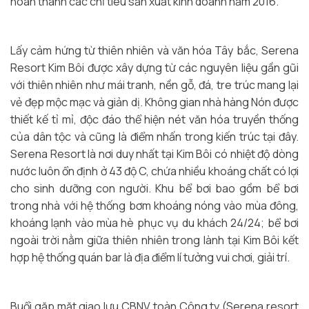
hoàn thành các chỉ tiêu sản xuất kinh doanh năm 2016.
Lấy cảm hứng từ thiên nhiên và văn hóa Tây bắc, Serena
Resort Kim Bôi được xây dựng từ các nguyên liệu gần gũi
với thiên nhiên như mái tranh, nền gỗ, đá, tre trúc mang lại
vẻ đẹp mộc mạc và giản dị. Không gian nhà hàng Nón được
thiết kế tỉ mỉ, độc đáo thể hiện nét văn hóa truyền thống
của dân tộc và cũng là điểm nhấn trong kiến trúc tại đây.
Serena Resort là nơi duy nhất tại Kim Bôi có nhiệt độ dòng
nước luôn ổn định ở 43 độ C, chứa nhiều khoáng chất có lợi
cho sinh dưỡng con người. Khu bể bơi bao gồm bể bơi
trong nhà với hệ thống bơm khoáng nóng vào mùa đông,
khoáng lạnh vào mùa hè phục vụ du khách 24/24; bể bơi
ngoài trời nằm giữa thiên nhiên trong lành tại Kim Bôi kết
hợp hệ thống quán bar là địa điểm lí tưởng vui chơi, giải trí.
Buổi gặp mặt giao lưu CBNV toàn Công ty (Serena resort