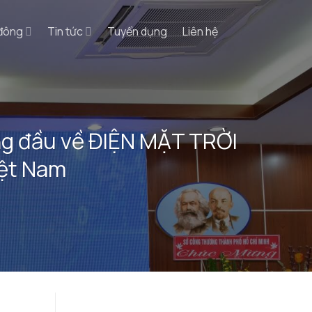
 đông
Tin tức
Tuyển dụng
Liên hệ
ng đầu về ĐIỆN MẶT TRỜI
iệt Nam