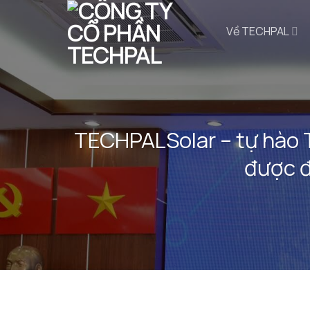
Bỏ
qua
Về TECHPAL
nội
dung
TECHPALSolar – tự hào 
được đ