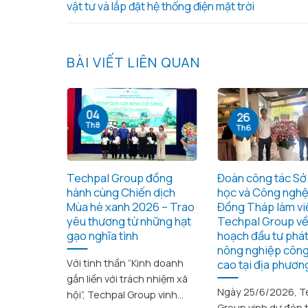
vật tư và lắp đặt hệ thống điện mặt trời
BÀI VIẾT LIÊN QUAN
04
26
Th8
Th6
àm việc
Techpal Group đồng
Đoàn công tác Sở
. Cần
hành cùng Chiến dịch
học và Công nghệ
t triển
Mùa hè xanh 2026 – Trao
Đồng Tháp làm vi
ng nghệ
yêu thương từ những hạt
Techpal Group về
iá trị
gạo nghĩa tình
hoạch đầu tư phát
nông nghiệp côn
cao tại địa phươn
Với tinh thần “Kinh doanh
Techpal
gắn liền với trách nhiệm xã
Ngày 25/6/2026, T
làm việc
hội”, Techpal Group vinh...
Group vinh dự đón 