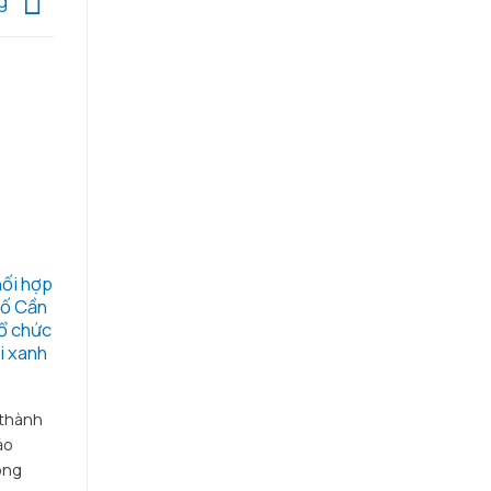
ng
ối hợp
hố Cần
tổ chức
i xanh
 thành
ảo
ong