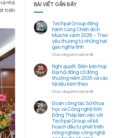
 và nhà
BÀI VIẾT GẦN ĐÂY
t triển
Techpal Group đồng
04
hành cùng Chiến dịch
Th8
Mùa hè xanh 2026 – Trao
yêu thương từ những hạt
gạo nghĩa tình
ở
Chức năng bình luận bị tắt
Techpal
Group
Nghị quyết, Biên bản họp
26
đồng
Đại hội đồng cổ đông
Th6
hành
thường niêm 2026 và các
cùng
tài liệu kèm theo
Chiến
dịch
ở
Chức năng bình luận bị tắt
Mùa
Nghị
hè
quyết,
Đoàn công tác Sở Khoa
26
xanh
Biên
học và Công nghệ tỉnh
Th6
2026
bản
Đồng Tháp làm việc với
–
họp
Techpal Group về kế
Trao
Đại
hoạch đầu tư phát triển
yêu
hội
nông nghiệp công nghệ
thương
đồng
từ