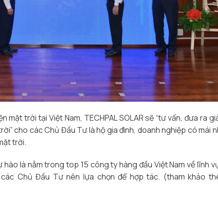
ện mặt trời tại Việt Nam, TECHPAL SOLAR sẽ “tư vấn, đưa ra gi
trời” cho các Chủ Đầu Tư là hộ gia đình, doanh nghiệp có mái n
ặt trời.
 là nằm trong top 15 công ty hàng đầu Việt Nam về lĩnh v
các Chủ Đầu Tư nên lựa chọn để hợp tác. (tham khảo thê