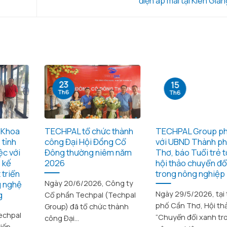
điện áp mái tại Kiên Gia
23
15
Th6
Th6
 Khoa
TECHPAL tổ chức thành
TECHPAL Group ph
 tỉnh
công Đại Hội Đồng Cổ
với UBND Thành p
ệc với
Đông thường niêm năm
Thơ, báo Tuổi trẻ 
 kế
2026
hội thảo chuyển đổ
 triển
trong nông nghiệp
g nghệ
Ngày 20/6/2026, Công ty
g
Ngày 29/5/2026, tại
Cổ phần Techpal (Techpal
phố Cần Thơ, Hội th
Group) đã tổ chức thành
echpal
“Chuyển đổi xanh tr
công Đại...
tiếp