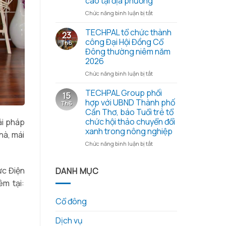
cao tại địa phương
cổ
những
đông
ở
Chức năng bình luận bị tắt
hạt
thường
Đoàn
gạo
niêm
công
TECHPAL tổ chức thành
23
nghĩa
2026
tác
công Đại Hội Đồng Cổ
Th6
tình
và
Sở
Đông thường niêm năm
các
Khoa
2026
tài
học
liệu
và
ở
Chức năng bình luận bị tắt
kèm
Công
TECHPAL
theo
nghệ
tổ
TECHPAL Group phối
15
tỉnh
chức
hợp với UBND Thành phố
Th6
Đồng
thành
Cần Thơ, báo Tuổi trẻ tổ
Tháp
công
chức hội thảo chuyển đổi
ải pháp
làm
Đại
xanh trong nông nghiệp
việc
Hội
hà, mái
với
Đồng
ở
Chức năng bình luận bị tắt
Techpal
Cổ
TECHPAL
Group
Đông
Group
về
thường
phối
ực Điện
DANH MỤC
kế
niêm
hợp
m tại:
hoạch
năm
với
đầu
2026
UBND
Cổ đông
tư
Thành
phát
phố
triển
Dịch vụ
Cần