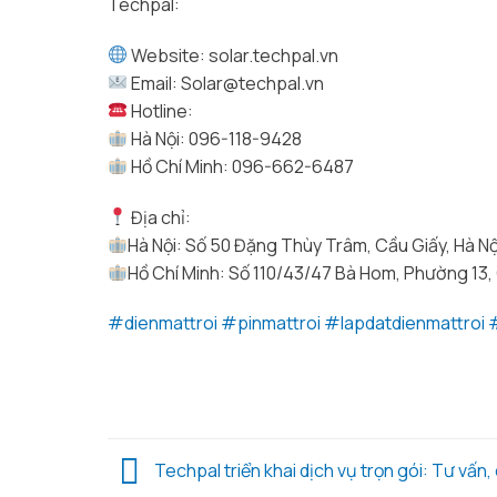
Techpal:
Website: solar.techpal.vn
Email: Solar@techpal.vn
Hotline:
Hà Nội: 096-118-9428
Hồ Chí Minh: 096-662-6487
Địa chỉ:
Hà Nội: Số 50 Đặng Thùy Trâm, Cầu Giấy, Hà Nộ
Hồ Chí Minh: Số 110/43/47 Bà Hom, Phường 13, 
#
dienmattroi
#
pinmattroi
#
lapdatdienmattroi
Techpal triển khai dịch vụ trọn gói: Tư vấn