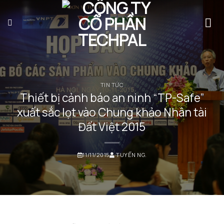
Bỏ
qua
nội
dung
TIN TỨC
Thiết bị cảnh báo an ninh “TP-Safe”
xuất sắc lọt vào Chung khảo Nhân tài
Đất Việt 2015
11/11/2015
TUYỂN NG.