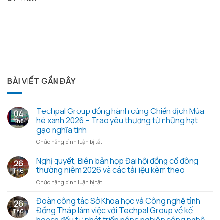
BÀI VIẾT GẦN ĐÂY
Techpal Group đồng hành cùng Chiến dịch Mùa
04
hè xanh 2026 – Trao yêu thương từ những hạt
Th8
gạo nghĩa tình
ở
Chức năng bình luận bị tắt
Techpal
Group
Nghị quyết, Biên bản họp Đại hội đồng cổ đông
26
đồng
thường niêm 2026 và các tài liệu kèm theo
Th6
hành
ở
Chức năng bình luận bị tắt
cùng
Nghị
Chiến
quyết,
Đoàn công tác Sở Khoa học và Công nghệ tỉnh
dịch
26
Biên
Mùa
Đồng Tháp làm việc với Techpal Group về kế
Th6
bản
hè
hoạch đầu tư phát triển nông nghiệp công nghệ