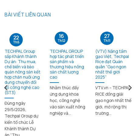
BÀI VIẾT LIÊN QUAN
16
27
22
Th12
Th11
Th5
TECHPAL Group
TECHPAL GROUP
(VTV) Nâng tầm
sắp Khánh thành
hợp tác phát triển
gạo Việt, Techpal
Dự án: Thu mua,
sản phẩm và
Rice đạt Quán
chế biến và bảo
thương hiệu nông
quân “Gạo ngon
quản nông sản kết
sản chất lượng
nhất thế giới
hợp chăn nuôi ứng
cao
2025”
dụng chuyển đổi
số công nghệ cao
Nhằm thúc đẩy
VTV.vn – TECHPAL
(ST3)
ứng dụng khoa
RICE đồng giải
học, công nghệ
gạo ngon nhất thế
Đúng ngày
vào sản xuất nông
giới, mở rộng thị
29/5/2026,
nghiệp và...
trường...
Techpal Group dự
kiến tổ chức Lễ
Khánh thành Dự
án “Thu...