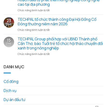
họp
xanh
cao tại địa phương
Đại
2026
hội
ở
Chức năng bình luận bị tắt
–
đồng
Đoàn
Trao
cổ
công
TECHPAL tổ chức thành công Đại Hội Đồng Cổ
yêu
23
đông
tác
thương
Đông thường niêm năm 2026
Th6
thường
Sở
từ
ở
Chức năng bình luận bị tắt
niêm
Khoa
những
TECHPAL
2026
học
hạt
tổ
TECHPAL Group phối hợp với UBND Thành phố
và
và
gạo
15
chức
các
Công
Cần Thơ, báo Tuổi trẻ tổ chức hội thảo chuyển đổi
nghĩa
Th6
thành
tài
nghệ
tình
xanh trong nông nghiệp
công
liệu
tỉnh
ở
Chức năng bình luận bị tắt
Đại
kèm
Đồng
TECHPAL
Hội
theo
Tháp
Group
Đồng
làm
phối
DANH MỤC
Cổ
việc
hợp
Đông
với
với
thường
Techpal
UBND
niêm
Group
Cổ đông
Thành
năm
về
phố
2026
kế
Dịch vụ
Cần
hoạch
Thơ,
đầu
báo
Dự án đầu tư
tư
Tuổi
phát
trẻ