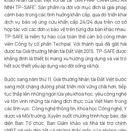
khảo Nhân tài Đất Việt với đề tài “GIẢI PHÁP CẢNH BÁO AN
NINH TP–SAFE”. Sản phẩm ra đời với mục đích là giải pháp
cảnh báo trong các tình huống khẩn cấp, qua đó triển khai
dịch vụ bảo vệ ứng cứu khẩn cấp 24/24 dựa trên cơ sở
hợp tác với các đơn vị bảo vệ trên từng địa bàn khác nhau.
TP-SAFE là niềm tự hào của toàn thể cán bộ công nhân
viên Công ty cổ phần Techpal. Với thành quả đã gặt hái
được tại Giải thưởng Nhân tài Đất Việt 2015, TP-SAFE được
khẳng định là thiết bị mang xu hướng ứng dụng và vai trò
hết sức thiết yếu áp dụng vào đời sống xã hội.
Bước sang năm thứ 11, Giải thưởng Nhân tài Đất Việt bước
sang một chặng đường phát triển mới vững chãi hơn, tiếp
tục thắp lên những ngọn lửa yêu khoa học, yêu công nghệ
và tôn vinh những tài năng đích thực của Việt Nam trong
các lĩnh vực: Công nghệ thông tin, Khoa học Công nghệ, Y
dược và Môi trường. Xuyên suốt chương trình họp báo, đại
diện Ban Tổ chức, Ban Giám khảo và Nhà tài trợ chính
VNPT sẽ giải đáp tất cả những thắc mắc của phóng viên