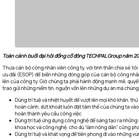
Toàn cảnh buổi đại hôi đồng cổ đông TECHPAL Group năm 2
Thưa cán bộ công nhân viên công ty, với tinh thần chia sẻ t
ưu đãi (ESOP) để biến những đóng góp của cán bộ công nhân v
lên của công ty. Giờ chúng ta phải hành động mạnh mẽ, quyết 
trao gửi những niềm tin, nguồn vốn lên những dự án mà chúng 
Dùng trí tuệ và nhiệt huyết để vượt lên mọi khó khăn, thử
hoàn cảnh, dứt khoát luôn đặt tâm thế của chúng ta vào 
hoàn thành yêu cầu công việc
Dùng trí tuệ ứng dụng công nghệ để sáng tạo ra những 
khoa học và công nghệ, cho dù “làm nông dân” cũng phải
Dùng trí tuệ và khát vọng để tiên phong đi vào những vù