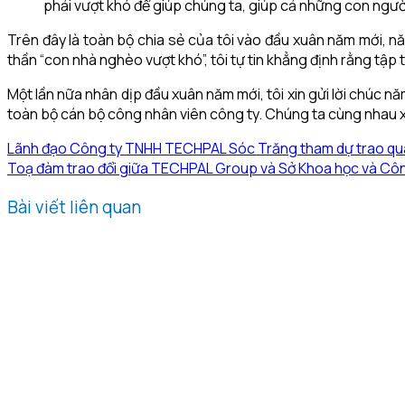
phải vượt khó để giúp chúng ta, giúp cả những con ngườ
Trên đây là toàn bộ chia sẻ của tôi vào đầu xuân năm mới, năm
thần “con nhà nghèo vượt khó”, tôi tự tin khẳng định rằng tập
Một lần nữa nhân dịp đầu xuân năm mới, tôi xin gửi lời chúc năm
toàn bộ cán bộ công nhân viên công ty. Chúng ta cùng nhau x
Lãnh đạo Công ty TNHH TECHPAL Sóc Trăng tham dự trao quà 
Toạ đàm trao đổi giữa TECHPAL Group và Sở Khoa học và Cô
Bài viết liên quan