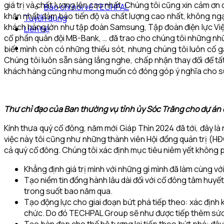
giá trị và chất lượng lên cao nhất. Chúng tôi cũng xin cảm ơn
Báo chí nói về TECHPAL
khăn nhất đảm bảo tiến độ và chất lượng cao nhất, không ngại 
Tuyển dụng
khách hàng lớn như tập đoàn Samsung, Tập đoàn điện lực Vi
Liên hệ
cổ phần quân đội MB-Bank, … đã trao cho chúng tôi những nhữ
biết mình còn có những thiếu sót, nhưng chúng tôi luôn cố 
Chúng tôi luôn sẵn sàng lắng nghe, chấp nhận thay đổi để tấ
khách hàng cũng như mong muốn có đóng góp ý nghĩa cho sự 
Thư chỉ đạo của Ban thường vụ tỉnh ủy Sóc Trăng cho dự án 
Kính thưa quý cổ đông, năm mới Giáp Thìn 2024 đã tới, đây l
việc này tôi cũng như những thành viên Hội đồng quản trị (HĐ
cả quý cổ đông. Chúng tôi xác định mục tiêu niêm yết không ph
Khẳng định giá trị mình với những gì mình đã làm cùng vớ
Tạo niềm tin đồng hành lâu dài đối với cổ đông tâm hu
trong suốt bao năm qua.
Tạo động lực cho giai đoạn bứt phá tiếp theo: xác định 
chức. Do đó TECHPAL Group sẽ như được tiếp thêm sức s
Tạo bàn đạp cho thế hệ tương lai tiếp theo bứt phá: đây 