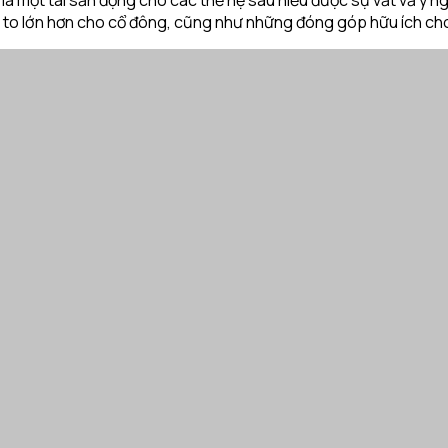
ị to lớn hơn cho cổ đông, cũng như những đóng góp hữu ích cho