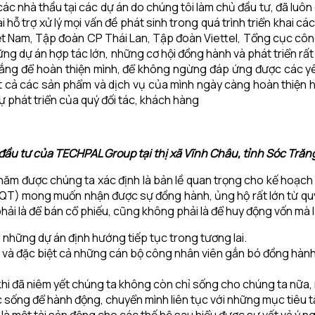
 các nhà thầu tại các dự án do chúng tôi làm chủ đầu tư, đã luô
hỗ trợ xử lý mọi vấn đề phát sinh trong quá trình triển khai c
ệt Nam, Tập đoàn CP Thái Lan, Tập đoàn Viettel, Tổng cục c
ng dự án hợp tác lớn, những cơ hội đồng hành và phát triển rấ
gắng để hoàn thiện mình, để không ngừng đáp ứng được các yê
t cả các sản phẩm và dịch vụ của mình ngày càng hoàn thiện h
phát triển của quý đối tác, khách hàng
đầu tư của TECHPAL Group tại thị xã Vĩnh Châu, tỉnh Sóc Trăn
à năm được chúng ta xác định là bản lề quan trọng cho kế hoạc
QT) mong muốn nhận được sự đồng hành, ủng hộ rất lớn từ quý v
ải là để bán cổ phiếu, cũng không phải là để huy động vốn mà l
i những dự án định hướng tiếp tục trong tương lai.
yết và đặc biệt cả những cán bộ công nhân viên gắn bó đồng h
khi đã niêm yết chúng ta không còn chỉ sống cho chúng ta nữa,
ống để hành động, chuyển mình liên tục với những mục tiêu t
là một tài sản động cho các thế hệ sau hiểu được sự vất vả ý ngh