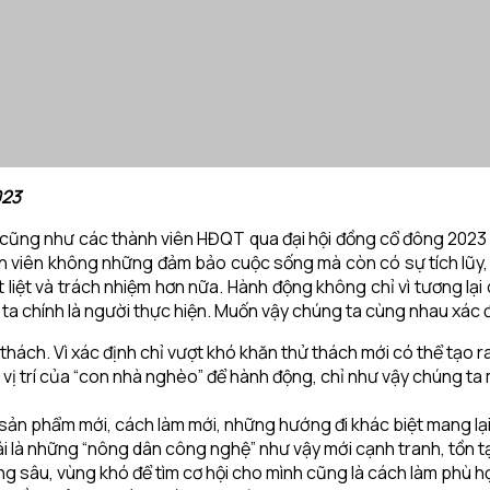
023
ôi cũng như các thành viên HĐQT qua đại hội đồng cổ đông 202
iên không những đảm bảo cuộc sống mà còn có sự tích lũy, củn
liệt và trách nhiệm hơn nữa. Hành động không chỉ vì tương lại
ta chính là người thực hiện. Muốn vậy chúng ta cùng nhau xác 
 thách. Vì xác định chỉ vượt khó khăn thử thách mới có thể tạo r
vị trí của “con nhà nghèo” để hành động, chỉ như vậy chúng ta
sản phẩm mới, cách làm mới, những hướng đi khác biệt mang lại
 là những “nông dân công nghệ” như vậy mới cạnh tranh, tồn tại
ng sâu, vùng khó để tìm cơ hội cho mình cũng là cách làm phù h