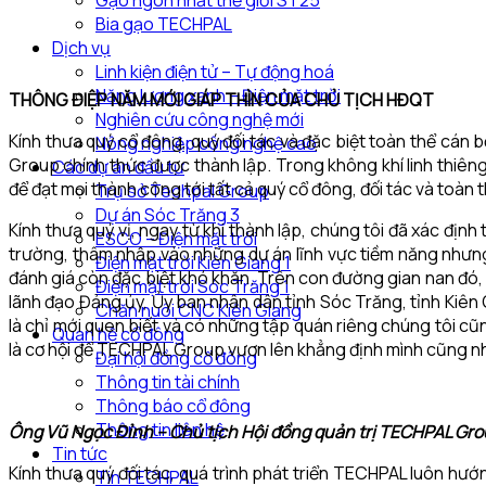
Gạo ngon nhất thế giới ST25
Bia gạo TECHPAL
Dịch vụ
Linh kiện điện tử – Tự động hoá
Năng lượng xanh – Điện mặt trời
THÔNG ĐIỆP NĂM MỚI GIÁP THÌN CỦA CHỦ TỊCH HĐQT
Nghiên cứu công nghệ mới
Kính thưa quý cổ đông, quý đối tác và đặc biệt toàn thể cán 
Nông nghiệp công nghệ cao
Group chính thức được thành lập. Trong không khí linh thiêng 
Các dự án đầu tư
để đạt mọi thành công tới tất cả quý cổ đông, đối tác và toà
Trụ sở Techpal Group
Dự án Sóc Trăng 3
Kính thưa quý vị, ngay từ khi thành lập, chúng tôi đã xác đị
ESCO – Điện mặt trời
trường, thâm nhập vào những dự án lĩnh vực tiềm năng nhưn
Điện mặt trời Kiên Giang 1
đánh giá còn đặc biệt khó khăn. Trên con đường gian nan đó, 
Điện mặt trời Sóc Trăng 1
lãnh đạo Đảng ủy, Ủy ban nhân dân tỉnh Sóc Trăng, tỉnh Kiên
Chăn nuôi CNC Kiên Giang
là chỉ mới quen biết và có những tập quán riêng chúng tôi cũ
Quan hệ cổ đông
là cơ hội để TECHPAL Group vươn lên khẳng định mình cũng n
Đại hội đồng cổ đông
Thông tin tài chính
Thông báo cổ đông
Thông tin liên hệ
Ông Vũ Ngọc Đỉnh – Chủ tịch Hội đồng quản trị TECHPAL Gr
Tin tức
Kính thưa quý đối tác, quá trình phát triển TECHPAL luôn hướn
Tin TECHPAL