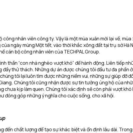
bộ công nhân viên công ty. Vậy là một mùa xuân mới lại về, mù
của ngày mùng Một tết, vào thời khắc xông đất tại trụ sở Hà Nội
n thể cán bộ công nhân viên của TECHPAL Group.
nh tinh thần “con nhà nghèo vượt khó” để hành động. Liên tiếp
g đầy thử thách. Những dự án được chúng tôi đầu tư đa phần
chúng tôi lại luôn tìm được những niềm vui, những sự giúp đỡ đ
 Giang. Chúng tôi cũng nhận được sự tin tưởng ủng hộ của nhữ
ng chưa kịp làm quen. Chúng tôi xác định sẽ còn phải vượt khó 
hư đóng góp những ý nghĩa cho cuộc sống, cho xã hội.
oup
g đến chất lượng để tạo sự khác biệt và ổn định lâu dài. Trong 