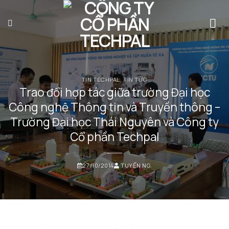
Bỏ
qua
nội
dung
TIN TECHPAL
,
TIN TỨC
Trao đổi hợp tác giữa trường Đại học
Công nghệ Thông tin và Truyền thông –
Trường Đại học Thái Nguyên và Công ty
Cổ phần Techpal
27/10/2014
TUYỂN NG.