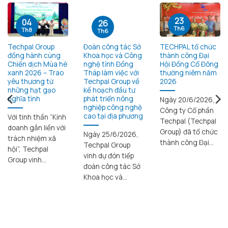
23
04
26
Th6
Th8
Th6
Techpal Group
Đoàn công tác Sở
TECHPAL tổ chức
đồng hành cùng
Khoa học và Công
thành công Đại
Chiến dịch Mùa hè
nghệ tỉnh Đồng
Hội Đồng Cổ Đông
xanh 2026 – Trao
Tháp làm việc với
thường niêm năm
yêu thương từ
Techpal Group về
2026
những hạt gạo
kế hoạch đầu tư
nghĩa tình
phát triển nông
Ngày 20/6/2026,
nghiệp công nghệ
Công ty Cổ phần
cao tại địa phương
Với tinh thần “Kinh
Techpal (Techpal
doanh gắn liền với
Group) đã tổ chức
Ngày 25/6/2026,
trách nhiệm xã
thành công Đại...
Techpal Group
hội”, Techpal
vinh dự đón tiếp
Group vinh...
đoàn công tác Sở
Khoa học và...