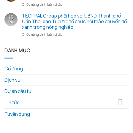
từ
ở
Chức năng bình luận bị tắt
niêm
Khoa
những
TECHPAL
2026
học
hạt
tổ
TECHPAL Group phối hợp với UBND Thành phố
và
và
gạo
15
chức
các
Công
Cần Thơ, báo Tuổi trẻ tổ chức hội thảo chuyển đổi
nghĩa
Th6
thành
tài
nghệ
tình
xanh trong nông nghiệp
công
liệu
tỉnh
ở
Chức năng bình luận bị tắt
Đại
kèm
Đồng
TECHPAL
Hội
theo
Tháp
Group
Đồng
làm
phối
DANH MỤC
Cổ
việc
hợp
Đông
với
với
thường
Techpal
UBND
niêm
Group
Cổ đông
Thành
năm
về
phố
2026
kế
Dịch vụ
Cần
hoạch
Thơ,
đầu
báo
Dự án đầu tư
tư
Tuổi
phát
trẻ
triển
Tin tức
tổ
nông
chức
nghiệp
Tuyển dụng
hội
công
thảo
nghệ
chuyển
cao
đổi
tại