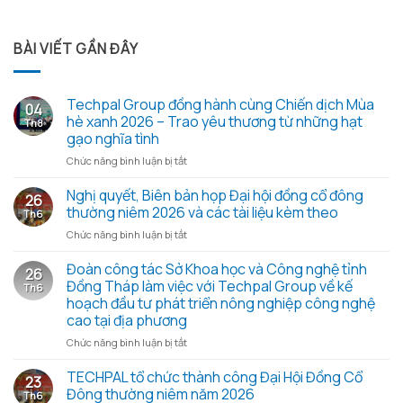
BÀI VIẾT GẦN ĐÂY
Techpal Group đồng hành cùng Chiến dịch Mùa
04
hè xanh 2026 – Trao yêu thương từ những hạt
Th8
gạo nghĩa tình
ở
Chức năng bình luận bị tắt
Techpal
Group
Nghị quyết, Biên bản họp Đại hội đồng cổ đông
26
đồng
thường niêm 2026 và các tài liệu kèm theo
Th6
hành
ở
Chức năng bình luận bị tắt
cùng
Nghị
Chiến
quyết,
Đoàn công tác Sở Khoa học và Công nghệ tỉnh
dịch
26
Biên
Mùa
Đồng Tháp làm việc với Techpal Group về kế
Th6
bản
hè
hoạch đầu tư phát triển nông nghiệp công nghệ
họp
xanh
cao tại địa phương
Đại
2026
hội
ở
Chức năng bình luận bị tắt
–
đồng
Đoàn
Trao
cổ
công
TECHPAL tổ chức thành công Đại Hội Đồng Cổ
yêu
23
đông
tác
thương
Đông thường niêm năm 2026
Th6
thường
Sở